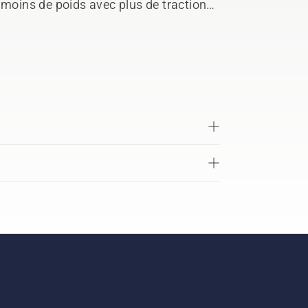
 moins de poids avec plus de traction
z ajouter un deuxième poids, achetez
lons plus longs. Un perçage peut être
 d'informations. Convient à la plupart