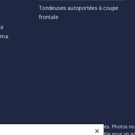
Tondeuses autoportées à coupe
frontale
ir
arna.
es prix indiqués sont des prix de vente conseillés. Photos no
s (TVA incluse), sauf si le produit est disponible pour un ac