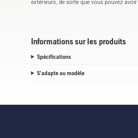
extérieurs, de sorte que vous pouvez avoir
lorsqu'ils sont attachés. Si vous souhaite
(1) poids de 23 kg (954040102) et des bou
nécessaire, voir les instructions pour plus
des tracteurs.
Informations sur les produits
Spécifications
S'adapte au modèle