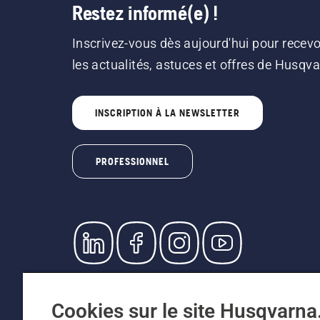
Restez informé(e) !
Inscrivez-vous dès aujourd'hui pour recevo
les actualités, astuces et offres de Husqv
INSCRIPTION À LA NEWSLETTER
PROFESSIONNEL
© Husqvarna AB (publ). Tous droits réservés. L
prix indiqués sont des prix de vente recommandé
Cookies sur le site Husqvarn
Conditions générales de vente
Politique de retour
Me