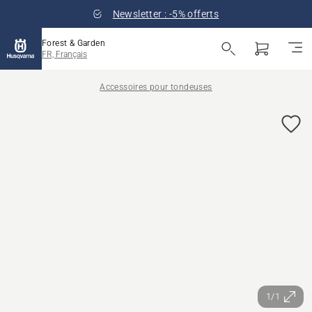
Newsletter : -5% offerts
Forest & Garden
FR, Français
Accessoires pour tondeuses
1/1