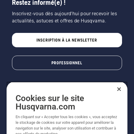
Restez informé(e) !
Inscrivez-vous dès aujourd'hui pour recevoir les
actualités, astuces et offres de Husqvarna.
INSCRIPTION À LA NEWSLETTER
PROFESSIONNEL
Cookies sur le site
Husqvarna.com
En cliquant sur « Accepter tous les cookies », vous acceptez
le stockage de cookies sur votre appareil pour améliorer la
© Husqvarna AB (publ). Tous droits réservés. Les prix
navigation sur le site, analyser son utilisation et contribuer à
indiqués sont des prix de vente conseillés. Photos non
nos efforts de marketing.