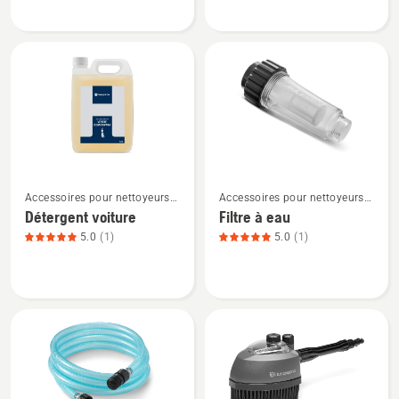
Déboucheur
Détergent
de
canalisation,
note
du
produit
4
sur
Voir
Voir
5
Accessoires pour nettoyeurs
Accessoires pour nettoyeurs
plus
plus
haute pression
haute pression
Détergent voiture
Filtre à eau
de
de
5.0
(1)
5.0
(1)
détails
détails
sur
sur
Détergent
Filtre
voiture,
à
note
eau,
du
note
produit
du
5
produit