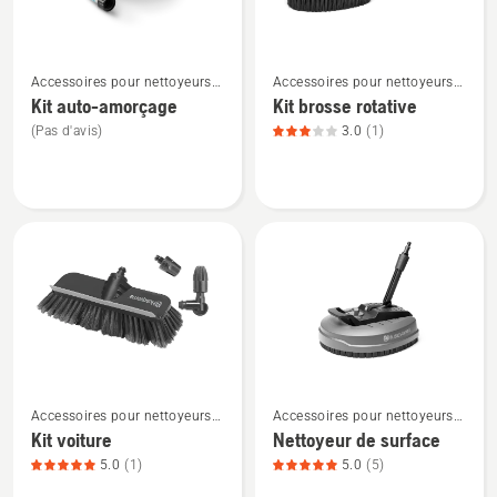
sur
5
5
sur
Voir
Voir
5
Accessoires pour nettoyeurs
Accessoires pour nettoyeurs
plus
plus
haute pression
haute pression
Kit auto-amorçage
Kit brosse rotative
de
de
(Pas d'avis)
3.0
(1)
détails
détails
sur
sur
Kit
Kit
auto-
brosse
amorçage
rotative,
note
du
produit
3
sur
Voir
Voir
5
Accessoires pour nettoyeurs
Accessoires pour nettoyeurs
plus
plus
haute pression
haute pression
Kit voiture
Nettoyeur de surface
de
de
5.0
(1)
5.0
(5)
détails
détails