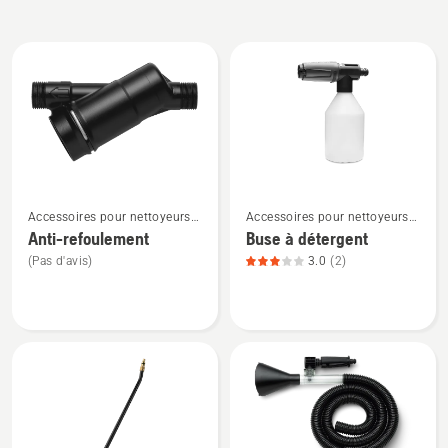
Tous
les
produits
Voir
Voir
Accessoires pour nettoyeurs
Accessoires pour nettoyeurs
plus
plus
haute pression
haute pression
Anti-refoulement
Buse à détergent
de
de
(Pas d'avis)
3.0
(2)
détails
détails
sur
sur
Anti-
Buse
refoulement
à
détergent,
note
du
produit