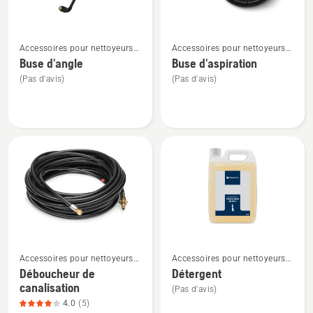
3
sur
Voir
Voir
5
Accessoires pour nettoyeurs
Accessoires pour nettoyeurs
plus
plus
haute pression
haute pression
Buse d'angle
Buse d'aspiration
de
de
(Pas d'avis)
(Pas d'avis)
détails
détails
sur
sur
Buse
Buse
d'angle
d'aspiration
Voir
Voir
Accessoires pour nettoyeurs
Accessoires pour nettoyeurs
plus
plus
haute pression
haute pression
Déboucheur de
Détergent
de
de
canalisation
(Pas d'avis)
détails
détails
4.0
(5)
sur
sur