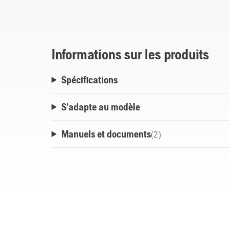
et les sangles situées au bas du bac facili
Informations sur les produits
Spécifications
S'adapte au modèle
Manuels et documents
(
2
)