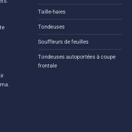
êts.
Taille-haies
Tondeuses
te
Souffleurs de feuilles
Tondeuses autoportées à coupe
frontale
ir
arna.