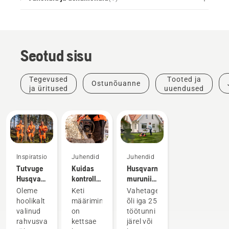
Seotud sisu
Tegevused
Tooted ja
Ostunõuanne
ja üritused
uuendused
Inspiratsioon
Juhendid
Juhendid
Tutvuge
Kuidas
Husqvarna
Husqvarna
kontrollida,
muruniiduki
H-
kas
õli
Oleme
Keti
Vahetage
meeskonnaga,
kettsae
vahetamine
hoolikalt
määrimine
õli iga 25
kuhu
keti
valinud
on
töötunni
kuuluvad
määrimine
rahvusvahelise
kettsae
järel või