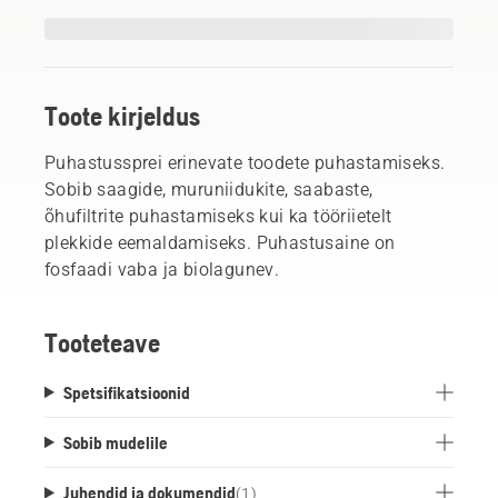
Toote kirjeldus
Puhastussprei erinevate toodete puhastamiseks.
Sobib saagide, muruniidukite, saabaste,
õhufiltrite puhastamiseks kui ka tööriietelt
plekkide eemaldamiseks. Puhastusaine on
fosfaadi vaba ja biolagunev.
Tooteteave
Spetsifikatsioonid
Sobib mudelile
Juhendid ja dokumendid
(
1
)