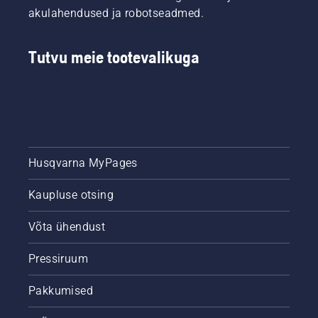
akulahendused ja robotseadmed.
toodud
suuniseid
selle
Tutvu meie tootevalikuga
kohta,
kuidas
kontrollida
kettsae
keti
määrdesüsteemi
töökorras
olekut.
Husqvarna MyPages
Kõigepealt
kontrollige
Kaupluse otsing
õlitaset.
Käivitage
kettsaag
Võta ühendust
ja
veenduge,
Pressiruum
et
ketipidur
Pakkumised
oleks
maha