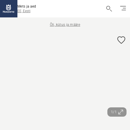
Mets ja aed
EE, Eesti
Õli, kütus ja määre
1/1