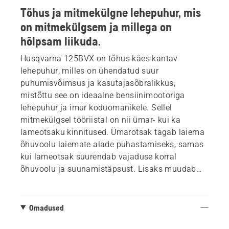
Tõhus ja mitmekülgne lehepuhur, mis
on mitmekülgsem ja millega on
hõlpsam liikuda.
Husqvarna 125BVX on tõhus käes kantav
lehepuhur, milles on ühendatud suur
puhumisvõimsus ja kasutajasõbralikkus,
mistõttu see on ideaalne bensiinimootoriga
lehepuhur ja imur koduomanikele. Sellel
mitmekülgsel tööriistal on nii ümar- kui ka
lameotsaku kinnitused. Ümarotsak tagab laiema
õhuvoolu laiemate alade puhastamiseks, samas
kui lameotsak suurendab vajaduse korral
õhuvoolu ja suunamistäpsust. Lisaks muudab
kaasasolev komplekt lehepuhuri imuriks, mis
teeb õuealade hooldamise veelgi
mitmekülgsemaks. Tänu suurele jõudlusele ja
Omadused
ergonoomilisele kujule on 125BVX usaldusväärne