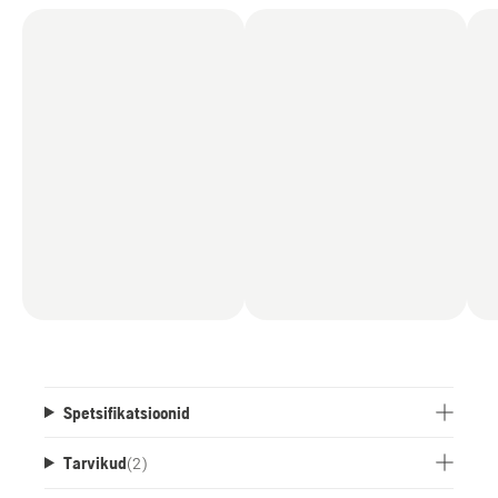
tööriist, mis aitab hoida aia puhtana.
Spetsifikatsioonid
Tarvikud
(
2
)