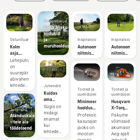
Golfiväljakud
Golfiväljaku
niidukid
ja
Ostunõuanne
Inspiratsioon
Inspiratsioon
muruhooldusvahendid
Kolm
Autonoomse
Autonoomse
asja,
niitmise
niitmise
millega
eelised
uuringud
Lehepuhur
arvestada
golfiväljaku
on
lehepuhuri
hooldajaile
suurepärane
ostmisel
abivahend
lehtede,
Juhendid
Tooted ja
Tooted ja
rohuliblede
Kuidas
uuendused
uuendused
ja
oma
Minimeeri
Husqvarna
lõikejääkide
sügisest
Sügis on
hooldusvajadust
X-Torq®
Juhendid
eemaldamiseks.
muru
midagi
kasutades
mootori
Aianduskalender
Professionaalsete
Pakume
Kuid
hooldada
enamat
akutooteid
kirjeldus
– teie aia
kasutajate
võimsaid
millega
– 6
kui
töödeloend
jaoks on
akumasinaid.
tuleks
parimat
lehtede
mootori
Aeg-ajalt
uue
nõuannet
koristamine
igapäevane
ette tulla