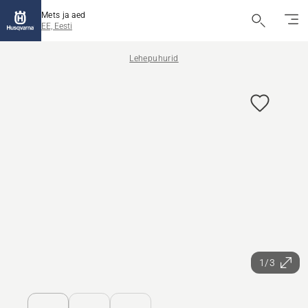
Mets ja aed
EE, Eesti
Lehepuhurid
1/3