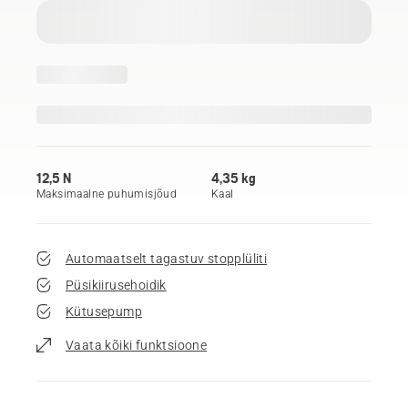
12,5 N
4,35 kg
Maksimaalne puhumisjõud
Kaal
Automaatselt tagastuv stopplüliti
Püsikiirusehoidik
Kütusepump
Vaata kõiki funktsioone