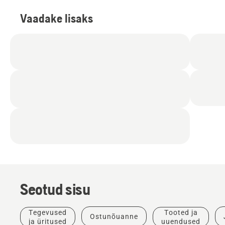
Vaadake lisaks
Seotud sisu
Tegevused
Tooted ja
Ostunõuanne
ja üritused
uuendused