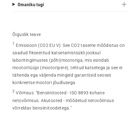
Omaniku tugi
Õiguslik teave
1
Emissioon (CO2 EU V)
:
See CO2 taseme mõõdistus on
saadud fikseeritud katsetamistsükli jooksul
laboritingimustes (põhi)mootoriga, mis esindab
mootoritüüpi (mootoripere), tehtud katsetega ja see ei
tähenda ega väljenda mingeid garantiisid seoses
konkreetse mootori jõudlusega.
2
Võimsus
:
"Bensiinitooted - ISO 8893 kohane
netovõimsus. Akutooted - mõõdetud netovõimsus
võrreldav bensiinitoodetega."