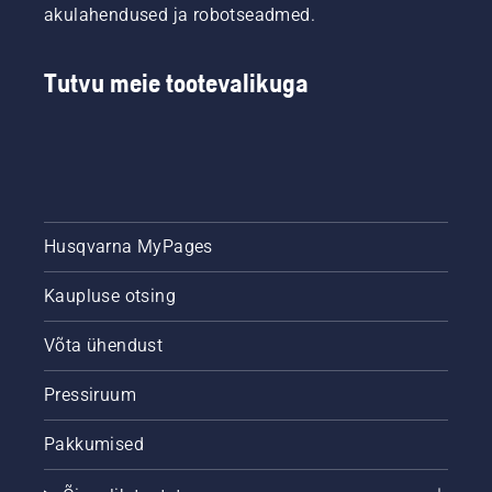
aitavad
akulahendused ja robotseadmed.
teil
eelseisval
aastal
Tutvu meie tootevalikuga
luua
aluse
täiuslikule
murule.
Inspiratsiooniks
vaadake
esmalt
Husqvarna MyPages
meie
kõige
olulisemaid
Kaupluse otsing
näpunäiteid
terve ja
Võta ühendust
lopsaka
muru
Pressiruum
hoidmiseks
kogu
Pakkumised
hooaja
jooksul.