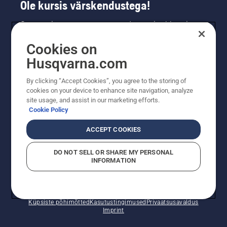
Ole kursis värskendustega!
Saa uusimat teavet uute toodete, eripakkumiste
ja muu kohta. Registreeru meie uudiskirja
Cookies on
saamiseks siin.
Husqvarna.com
LIITU UUDISKIRJAGA
By clicking “Accept Cookies”, you agree to the storing of
cookies on your device to enhance site navigation, analyze
site usage, and assist in our marketing efforts.
Cookie Policy
ACCEPT COOKIES
DO NOT SELL OR SHARE MY PERSONAL
INFORMATION
© Husqvarna AB (publ). Kõik õigused kaitstud. Esitatud
hinnad on soovituslikud jaemüügihinnad.
Küpsiste põhimõtted
Kasutustingimused
Privaatsusavaldus
Imprint