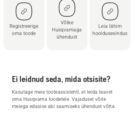
Võtke
Registreerige
Leia lähim
Husqvarnaga
oma toode
hooldusesindus
ühendust
Ei leidnud seda, mida otsisite?
Kasutage meie tooteassistenti, et leida teavet
oma Husqvarna toodetele. Vajadusel võite
meiega edasise abi saamiseks ühendust võtta.