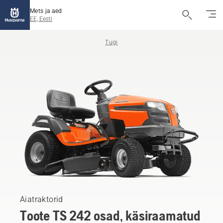
Mets ja aed
EE, Eesti
Tugi
Aiatraktorid
Toote TS 242 osad, käsiraamatud