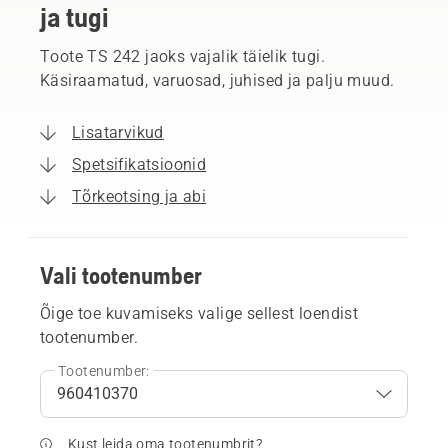
ja tugi
Toote TS 242 jaoks vajalik täielik tugi.
Käsiraamatud, varuosad, juhised ja palju muud.
Lisatarvikud
Spetsifikatsioonid
Tõrkeotsing ja abi
Vali tootenumber
Õige toe kuvamiseks valige sellest loendist
tootenumber.
Tootenumber:
Kust leida oma tootenumbrit?