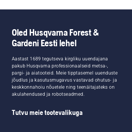
Oled Husqvarna Forest &
Gardeni Eesti lehel
Aastast 1689 tegutseva kirgliku uuendajana
pakub Husqvarna professionaalseid metsa-,
pargi- ja aiatooteid. Meie tipptasemel uuenduste
jõudlus ja kasutusmugavus vastavad ohutus- ja
keskkonnahoiu nõuetele ning teenäitajateks on
akulahendused ja robotseadmed.
Tutvu meie tootevalikuga