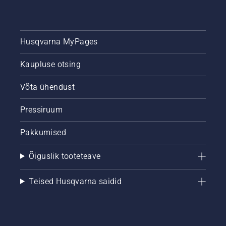
Husqvarna MyPages
Kaupluse otsing
Võta ühendust
Pressiruum
Pakkumised
Õiguslik tooteteave
Teised Husqvarna saidid