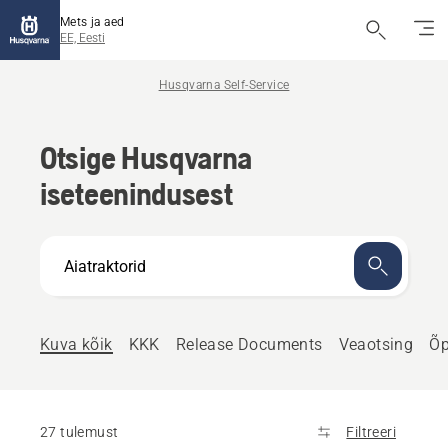
Mets ja aed
EE, Eesti
Husqvarna Self-Service
Otsige Husqvarna
iseteenindusest
Kuidas
saame
aidata?
Kuva kõik
KKK
Release Documents
Veaotsing
Õp
27 tulemust
Filtreeri