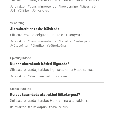
Siit saate teada, kuidas Husqvarna aiatraktori õlifiltrit
vahetada, järgides neid samme.
#aiatraktor
#bensiinimootoriga
#hooldamine
#kütus ja õli
#õli
#õlifilter
#õlivahetus
Veaotsing
Aiatraktorit on raske käivitada
Siit saate välja selgitada, miks on Husqvarna
aiatraktorit raske käivitada ja kuidas seda probleemi
#aiatraktor
#bensiinimootoriga
#käivitus
#kütus ja õli
lahendada.
#kütusefilter
#õhufilter
#süüteküünal
Õpetusjuhised
Kuidas aiatraktorit käsitsi liigutada?
Siit saate teada, kuidas liigutada oma Husqvarna
aiatraktorit.
#aiatraktor
#elektriline parkimissüsteem
Õpetusjuhised
Kuidas tasandada aiatraktori lõikekorpust?
Siit saate teada, kuidas Husqvarna aiatraktori
lõikekorpusel reguleerida külgsuunalist ja pikisuunas
#aiatraktor
#lõikekorpus
#paralleelsus
reguleerimist.