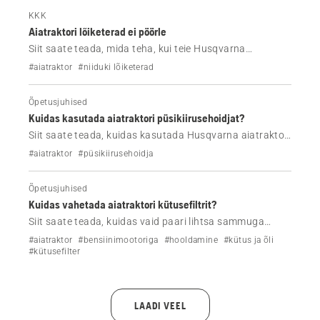
KKK
Aiatraktori lõiketerad ei pöörle
Siit saate teada, mida teha, kui teie Husqvarna
aiatraktori lõiketerad ei pöörle.
#aiatraktor
#niiduki lõiketerad
Õpetusjuhised
Kuidas kasutada aiatraktori püsikiirusehoidjat?
Siit saate teada, kuidas kasutada Husqvarna aiatraktori
püsikiirusehoidjat
#aiatraktor
#püsikiirusehoidja
Õpetusjuhised
Kuidas vahetada aiatraktori kütusefiltrit?
Siit saate teada, kuidas vaid paari lihtsa sammuga
Husqvarna aiatraktori kütusefiltrit vahetada.
#aiatraktor
#bensiinimootoriga
#hooldamine
#kütus ja õli
#kütusefilter
LAADI VEEL