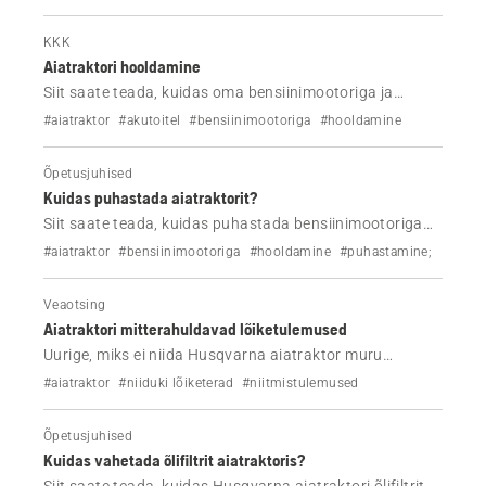
KKK
Aiatraktori hooldamine
Siit saate teada, kuidas oma bensiinimootoriga ja
akutoitel Husqvarna aiatraktorit hooldada.
#aiatraktor
#akutoitel
#bensiinimootoriga
#hooldamine
Õpetusjuhised
Kuidas puhastada aiatraktorit?
Siit saate teada, kuidas puhastada bensiinimootoriga
või akutoitega Husqvarna aiatraktoreid.
#aiatraktor
#bensiinimootoriga
#hooldamine
#puhastamine;
Veaotsing
Aiatraktori mitterahuldavad lõiketulemused
Uurige, miks ei niida Husqvarna aiatraktor muru
rahuldavalt ja kuidas viga parandada.
#aiatraktor
#niiduki lõiketerad
#niitmistulemused
Õpetusjuhised
Kuidas vahetada õlifiltrit aiatraktoris?