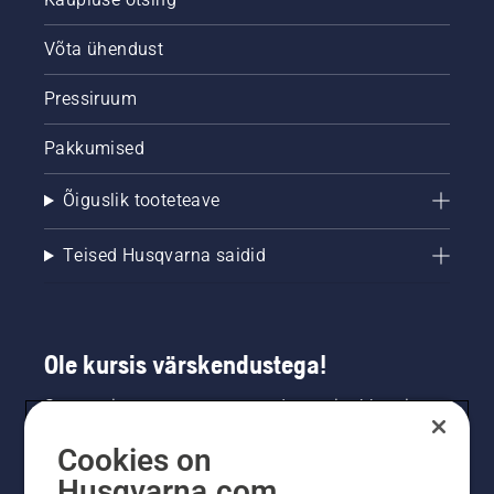
Võta ühendust
Pressiruum
Pakkumised
Õiguslik tooteteave
Teised Husqvarna saidid
Ole kursis värskendustega!
Saa uusimat teavet uute toodete, eripakkumiste
ja muu kohta. Registreeru meie uudiskirja
Cookies on
saamiseks siin.
Husqvarna.com