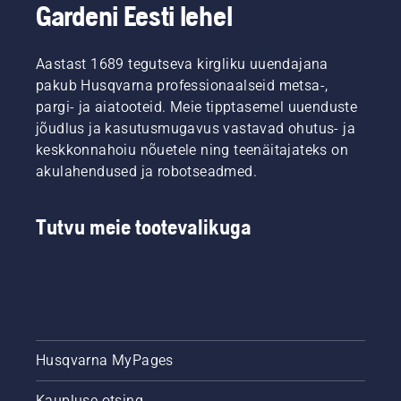
Gardeni Eesti lehel
Aastast 1689 tegutseva kirgliku uuendajana
pakub Husqvarna professionaalseid metsa-,
pargi- ja aiatooteid. Meie tipptasemel uuenduste
jõudlus ja kasutusmugavus vastavad ohutus- ja
keskkonnahoiu nõuetele ning teenäitajateks on
akulahendused ja robotseadmed.
Tutvu meie tootevalikuga
Husqvarna MyPages
Kaupluse otsing