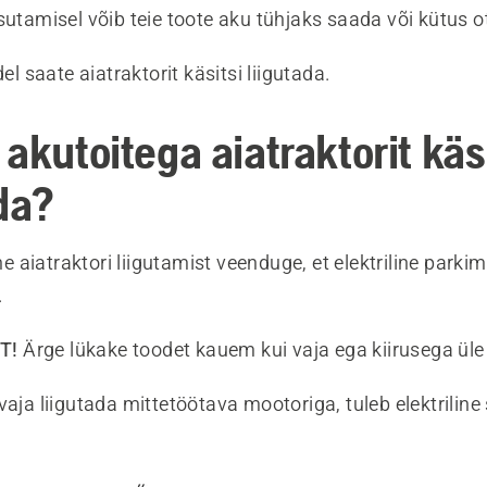
sutamisel võib teie toote aku tühjaks saada või kütus 
del saate aiatraktorit käsitsi liigutada.
akutoitega aiatraktorit käs
da?
e aiatraktori liigutamist veenduge, et elektriline park
.
T!
Ärge lükake toodet kauem kui vaja ega kiirusega üle
vaja liigutada mittetöötava mootoriga, tuleb elektriline