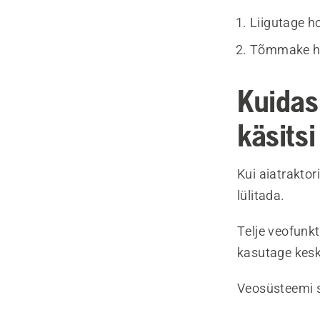
Liigutage h
Tõmmake ho
Kuidas
käsitsi
Kui aiatraktor
lülitada.
Telje veofunk
kasutage kesk
Veosüsteemi s