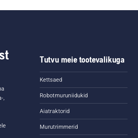
st
Tutvu meie tootevalikuga
Kettsaed
na
Robotmuruniidukid
-,
Aiatraktorid
ele
Murutrimmerid