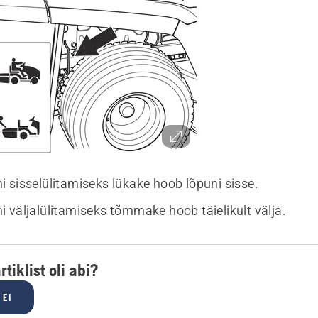
 sisselülitamiseks lükake hoob lõpuni sisse.
 väljalülitamiseks tõmmake hoob täielikult välja.
rtiklist oli abi?
EI