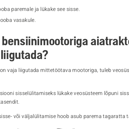
ooba paremale ja lükake see sisse.
oba vasakule.
 bensiinimootoriga aiatrakt
 liigutada?
ion vaja liigutada mittetöötava mootoriga, tuleb veosü
tsiooni sisselülitamiseks lükake veosüsteem lõpuni siss
asendit.
isse- või väljalülitamise hoob asub parema tagaratta 