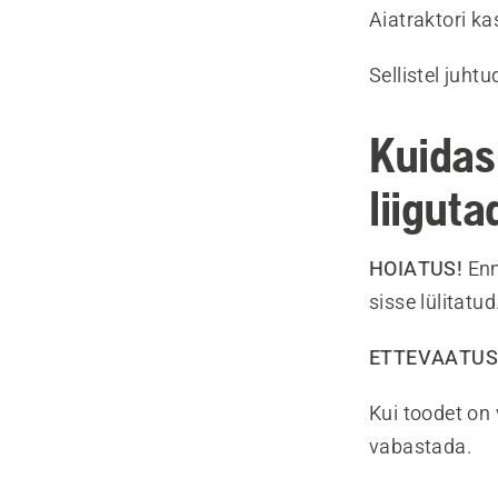
Aiatraktori ka
Sellistel juhtu
Kuidas 
liiguta
HOIATUS!
Enn
sisse lülitatud
ETTEVAATUS
Kui toodet on 
vabastada.