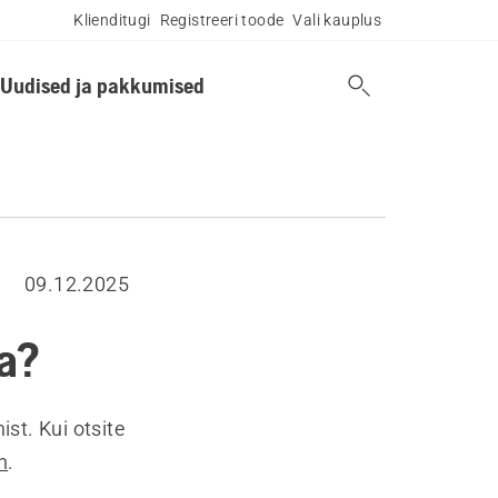
Klienditugi
Registreeri toode
Vali kauplus
Uudised ja pakkumised
09.12.2025
da?
ist. Kui otsite
in
.