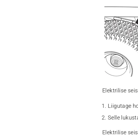
Elektrilise se
Liigutage h
Selle lukus
Elektrilise se