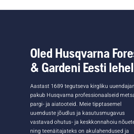
Oled Husqvarna Fore
& Gardeni Eesti lehel
Aastast 1689 tegutseva kirgliku uuendaja
pakub Husqvarna professionaalseid metsa
pargi- ja aiatooteid. Meie tipptasemel
uuenduste jõudlus ja kasutusmugavus
vastavad ohutus- ja keskkonnahoiu nõuet
ning teenäitajateks on akulahendused ja