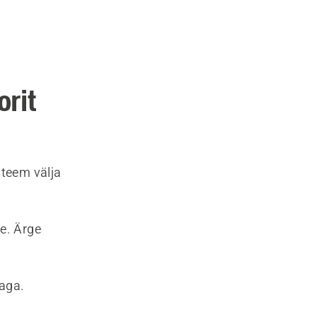
orit
steem välja
e. Ärge
taga.