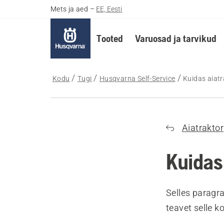
Mets ja aed
–
EE, Eesti
Tooted
Varuosad ja tarvikud
Kodu
Tugi
Husqvarna Self-Service
Kuidas aiatra
Aiatraktor
Kuidas 
Selles paragra
teavet selle k