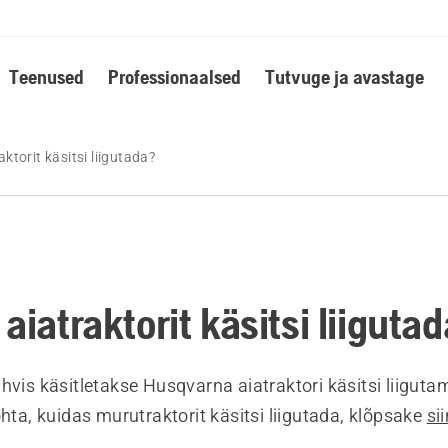
Teenused
Professionaalsed
Tutvuge ja avastage
ktorit käsitsi liigutada?
aiatraktorit käsitsi liiguta
hvis käsitletakse Husqvarna aiatraktori käsitsi liigutam
ohta, kuidas murutraktorit käsitsi liigutada, klõpsake
si