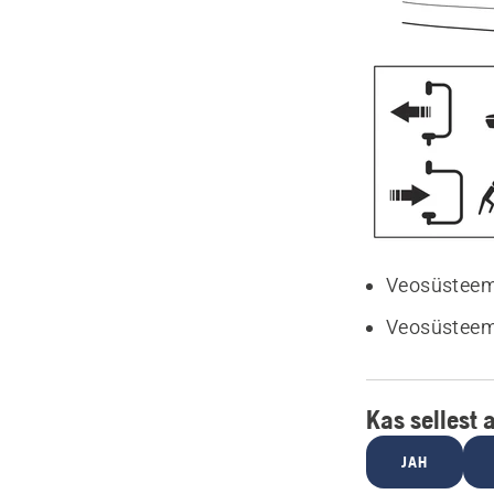
Veosüsteemi
Veosüsteemi
Kas sellest a
JAH