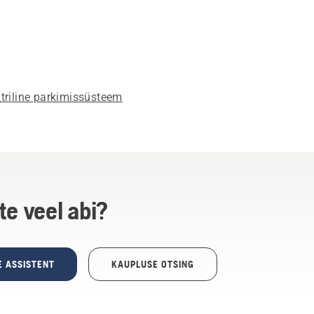
ktriline parkimissüsteem
te veel abi?
E ASSISTENT
KAUPLUSE OTSING