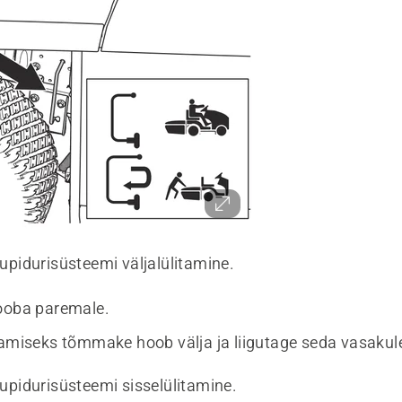
isupidurisüsteemi väljalülitamine.
ooba paremale.
tamiseks tõmmake hoob välja ja liigutage seda vasakul
isupidurisüsteemi sisselülitamine.