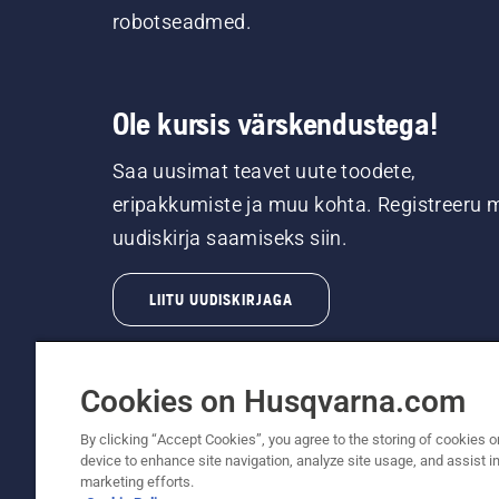
robotseadmed.
Ole kursis värskendustega!
Saa uusimat teavet uute toodete,
eripakkumiste ja muu kohta. Registreeru 
uudiskirja saamiseks siin.
LIITU UUDISKIRJAGA
Cookies on Husqvarna.com
By clicking “Accept Cookies”, you agree to the storing of cookies o
device to enhance site navigation, analyze site usage, and assist in
© Husqvarna AB (publ). Kõik õigused kaitstud.
marketing efforts.