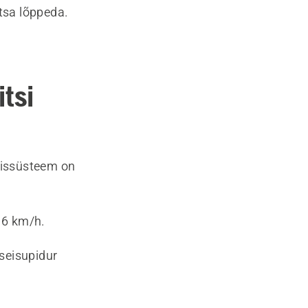
otsa lõppeda.
itsi
imissüsteem on
 6 km/h.
 seisupidur