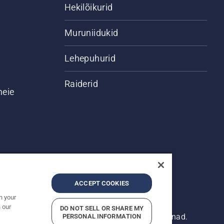
Hekilõikurid
Muruniidukid
Lehepuhurid
Raiderid
meie
ACCEPT COOKIES
n your
 our
DO NOT SELL OR SHARE MY
 Esitatud hinnad on soovituslikud jaemüügihinnad.
PERSONAL INFORMATION