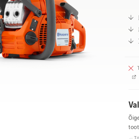
Va
Õige
too
To