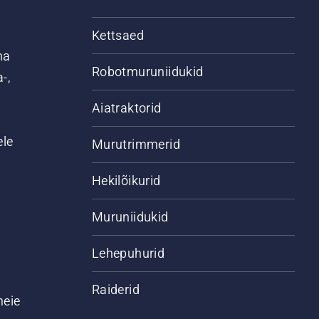
Kettsaed
na
Robotmuruniidukid
-,
Aiatraktorid
ele
Murutrimmerid
Hekilõikurid
Muruniidukid
Lehepuhurid
Raiderid
meie