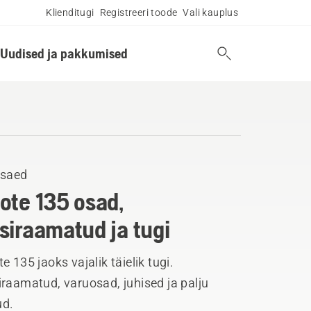
Klienditugi
Registreeri toode
Vali kauplus
Uudised ja pakkumised
tsaed
ote 135 osad,
siraamatud ja tugi
e 135 jaoks vajalik täielik tugi.
raamatud, varuosad, juhised ja palju
d.