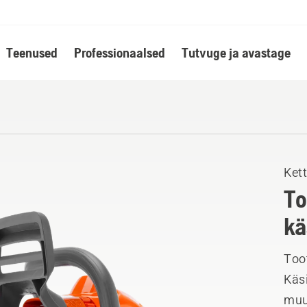
Teenused
Professionaalsed
Tutvuge ja avastage
Ket
To
kä
Toot
Käsi
muu