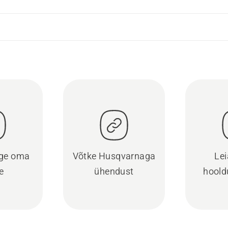
ige oma
Võtke Husqvarnaga
Lei
e
ühendust
hoold