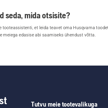
ud seda, mida otsisite?
 tooteassistenti, et leida teavet oma Husqvarna toodet
te meiega edasise abi saamiseks ühendust võtta.
st
Tutvu meie tootevalikuga