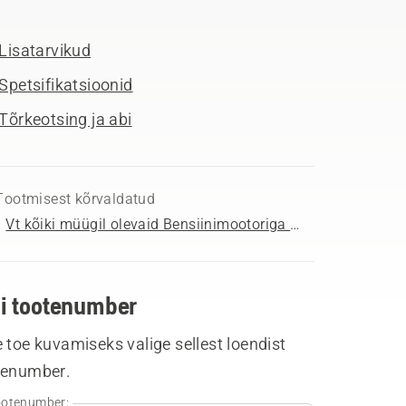
Lisatarvikud
Spetsifikatsioonid
Tõrkeotsing ja abi
Tootmisest kõrvaldatud
Vt kõiki müügil olevaid Bensiinimootoriga kettsaed
li tootenumber
 toe kuvamiseks valige sellest loendist
tenumber.
otenumber: