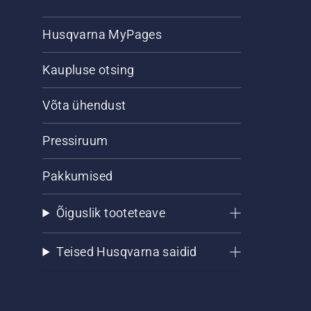
Husqvarna MyPages
Kaupluse otsing
Võta ühendust
Pressiruum
Pakkumised
Õiguslik tooteteave
Teised Husqvarna saidid