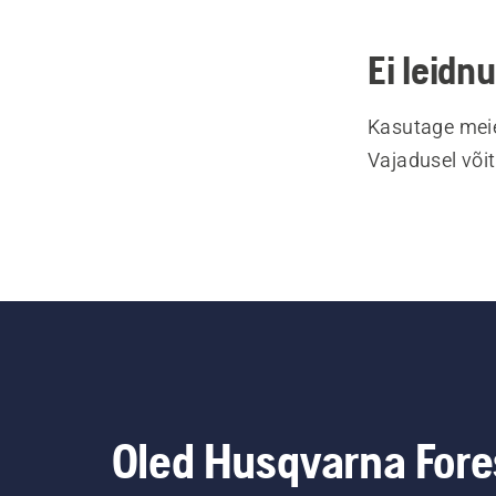
Ei leidn
Kasutage meie
Vajadusel või
Oled Husqvarna Fore