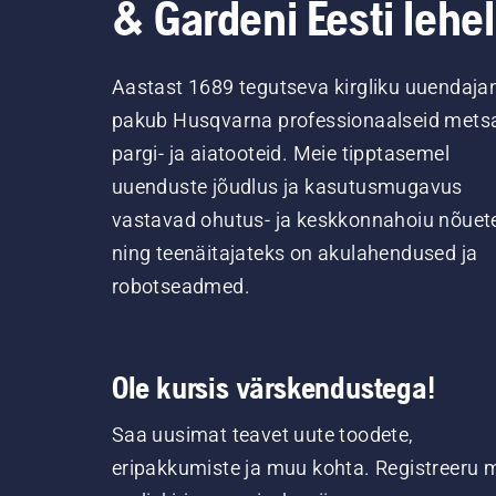
& Gardeni Eesti lehel
Aastast 1689 tegutseva kirgliku uuendaja
pakub Husqvarna professionaalseid metsa
pargi- ja aiatooteid. Meie tipptasemel
uuenduste jõudlus ja kasutusmugavus
vastavad ohutus- ja keskkonnahoiu nõuet
ning teenäitajateks on akulahendused ja
robotseadmed.
Ole kursis värskendustega!
Saa uusimat teavet uute toodete,
eripakkumiste ja muu kohta. Registreeru 