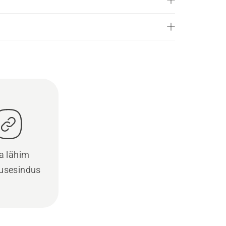
a lähim
usesindus