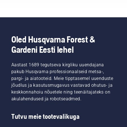
kes
kuuluvad
oma riigi
parimate
metsatöö-
ja
pargihooldusproffide
Oled Husqvarna Forest &
sekka.
Gardeni Eesti lehel
Nemad
on meie
H-tiim.
Ja
Aastast 1689 tegutseva kirgliku uuendajana
nemad
pakub Husqvarna professionaalseid metsa-,
on meie
pargi- ja aiatooteid. Meie tipptasemel uuenduste
kõige
jõudlus ja kasutusmugavus vastavad ohutus- ja
nõudlikumad
keskkonnahoiu nõuetele ning teenäitajateks on
kasutajad.
akulahendused ja robotseadmed.
Tutvu meie tootevalikuga