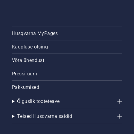
Husqvarna MyPages
Kaupluse otsing
Võta ühendust
Pressiruum
Pakkumised
Õiguslik tooteteave
Teised Husqvarna saidid