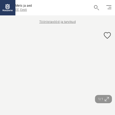
Mets ja aed
EE, Eesti
Tööriistavööd ja tarvikud
1/1