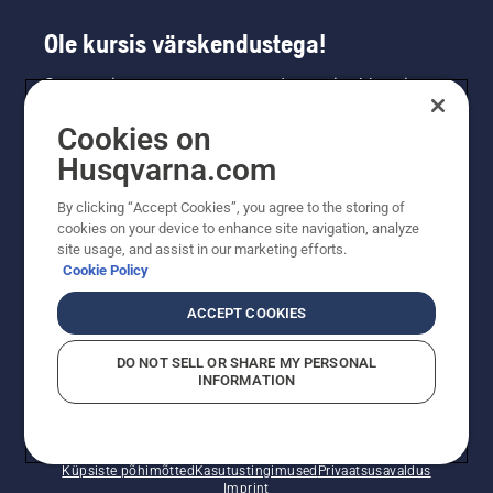
Ole kursis värskendustega!
Saa uusimat teavet uute toodete, eripakkumiste
ja muu kohta. Registreeru meie uudiskirja
Cookies on
saamiseks siin.
Husqvarna.com
LIITU UUDISKIRJAGA
By clicking “Accept Cookies”, you agree to the storing of
cookies on your device to enhance site navigation, analyze
site usage, and assist in our marketing efforts.
Cookie Policy
ACCEPT COOKIES
DO NOT SELL OR SHARE MY PERSONAL
INFORMATION
© Husqvarna AB (publ). Kõik õigused kaitstud. Esitatud
hinnad on soovituslikud jaemüügihinnad.
Küpsiste põhimõtted
Kasutustingimused
Privaatsusavaldus
Imprint