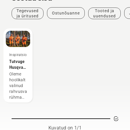
Tegevused
Tooted ja
Ostunõuanne
ja üritused
uuendused
Inspiratsioon
Tutvuge
Husqvarna
H-
Oleme
meeskonnaga,
hoolikalt
kuhu
valinud
kuuluvad
rahvusvahelise
meie
rühma
kõige
äärmiselt
nõudlikumad
vilunud
kasutajad
ja
lugupeetud
saadikuid,
Kuvatud on 1/1