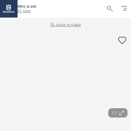
Mets ja aed
EE, Eesti
Õli, kütus ja määre
1/1