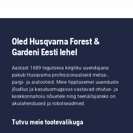
kes
ülekuumenemist
korral
kuuluvad
lõikamise
tuleb õli
oma riigi
ajal ja
vahetada
parimate
tagada
tõenäoliselt
metsatöö-
selle
sagedamini.
ja
hõõrdumiseta
Õli
pargihooldusproffide
liikumine
väljalaskmiseks
Oled Husqvarna Forest &
sekka.
ümber
on kaks
Gardeni Eesti lehel
Nemad
juhtplaadi.
viisi,
on meie
See
mõlemad
H-tiim.
pikendab
on
Ja
Aastast 1689 tegutseva kirgliku uuendajana
juhtplaadi
näidatud
nemad
ja keti
selles
pakub Husqvarna professionaalseid metsa-,
on meie
eluiga.
videos.
pargi- ja aiatooteid. Meie tipptasemel uuenduste
kõige
Järgige
jõudlus ja kasutusmugavus vastavad ohutus- ja
nõudlikumad
selles
keskkonnahoiu nõuetele ning teenäitajateks on
kasutajad.
lühivideos
akulahendused ja robotseadmed.
toodud
suuniseid
selle
Tutvu meie tootevalikuga
kohta,
kuidas
kontrollida