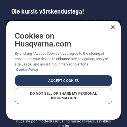
sentimeetri
kaugusel
Ole kursis värskendustega!
tööle. Õli
tüvel
Saa uusimat teavet uute toodete, eripakkumiste
tähendab,
ja muu kohta. Registreeru meie uudiskirja
et
Cookies on
saamiseks siin.
määrdesüsteem
Husqvarna.com
toimib.
LIITU UUDISKIRJAGA
By clicking “Accept Cookies”, you agree to the storing of
cookies on your device to enhance site navigation, analyze
site usage, and assist in our marketing efforts.
Cookie Policy
ACCEPT COOKIES
DO NOT SELL OR SHARE MY PERSONAL
INFORMATION
© Husqvarna AB (publ). Kõik õigused kaitstud. Esitatud
hinnad on soovituslikud jaemüügihinnad.
Küpsiste põhimõtted
Kasutustingimused
Privaatsusavaldus
Imprint