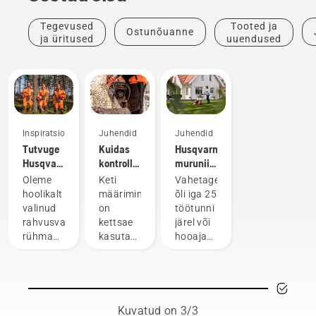
Tegevused
Tooted ja
Ostunõuanne
ja üritused
uuendused
Inspiratsioon
Juhendid
Juhendid
Tutvuge
Kuidas
Husqvarna
Husqvarna
kontrollida,
muruniiduki
H-
kas
õli
Oleme
Keti
Vahetage
meeskonnaga,
kettsae
vahetamine
hoolikalt
määrimine
õli iga 25
kuhu
keti
valinud
on
töötunni
kuuluvad
määrimine
rahvusvahelise
kettsae
järel või
meie
töötab?
rühma
kasutamisel
hooaja
kõige
äärmiselt
oluline,
lõppedes.
nõudlikumad
vilunud
et
Tolmuste
kasutajad
ja
vältida
ja
lugupeetud
kettsae
poriste
saadikuid,
keti
tingimuste
Kuvatud on 3/3