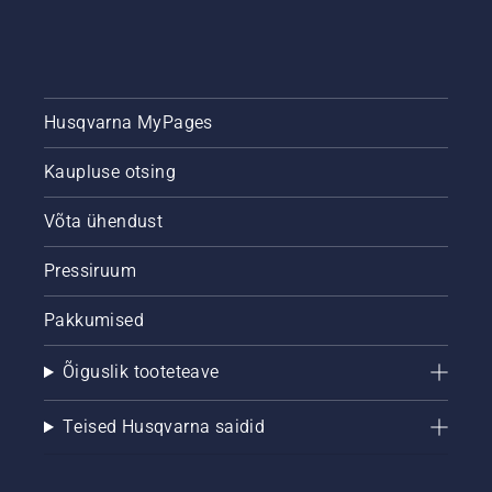
kettsae
keti
määrdesüsteemi
töökorras
olekut.
Husqvarna MyPages
Kõigepealt
kontrollige
Kaupluse otsing
õlitaset.
Käivitage
kettsaag
Võta ühendust
ja
veenduge,
Pressiruum
et
ketipidur
Pakkumised
oleks
maha
Õiguslik tooteteave
võetud.
Pange
kettsae
Teised Husqvarna saidid
mootor
puutüvest
mõne