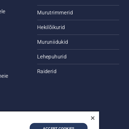
ele
Murutrimmerid
Hekilõikurid
Muruniidukid
Lehepuhurid
Raiderid
meie
ACCEPT COOKIES