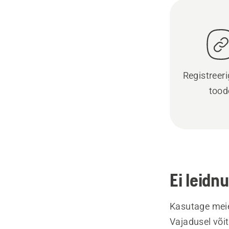
Registreer
tood
Ei leidn
Kasutage meie
Vajadusel või