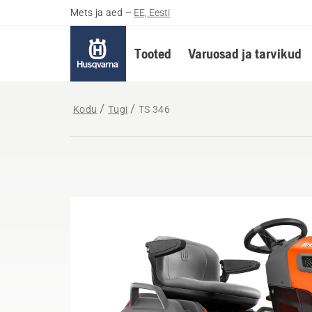
Mets ja aed
–
EE, Eesti
Tooted
Varuosad ja tarvikud
Kodu
Tugi
TS 346