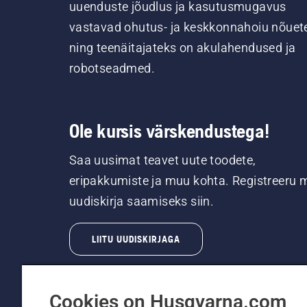
uuenduste jõudlus ja kasutusmugavus
vastavad ohutus- ja keskkonnahoiu nõuet
ning teenäitajateks on akulahendused ja
robotseadmed.
Ole kursis värskendustega!
Saa uusimat teavet uute toodete,
eripakkumiste ja muu kohta. Registreeru 
uudiskirja saamiseks siin.
LIITU UUDISKIRJAGA
Cookies on Husqvarna.com