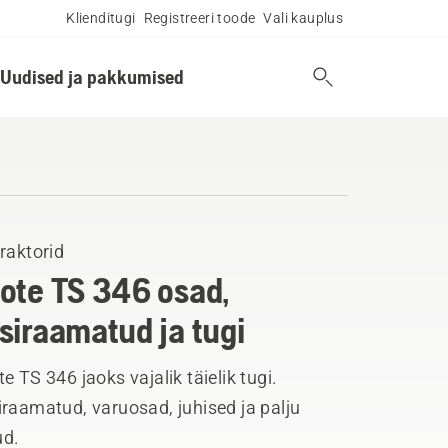
Klienditugi
Registreeri toode
Vali kauplus
Uudised ja pakkumised
raktorid
ote TS 346 osad,
siraamatud ja tugi
e TS 346 jaoks vajalik täielik tugi.
raamatud, varuosad, juhised ja palju
d.