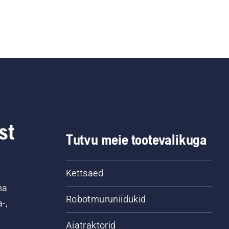
st
Tutvu meie tootevalikuga
Kettsaed
na
Robotmuruniidukid
-,
Aiatraktorid