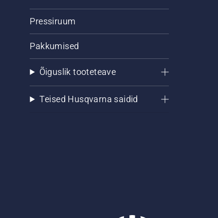
Pressiruum
Pakkumised
Õiguslik tooteteave
Teised Husqvarna saidid