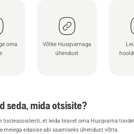
ige oma
Võtke Husqvarnaga
Lei
e
ühendust
hoold
ud seda, mida otsisite?
 tooteassistenti, et leida teavet oma Husqvarna toodet
te meiega edasise abi saamiseks ühendust võtta.