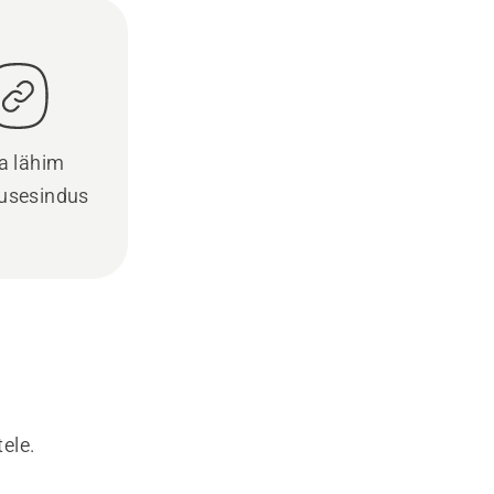
a lähim
usesindus
ele.