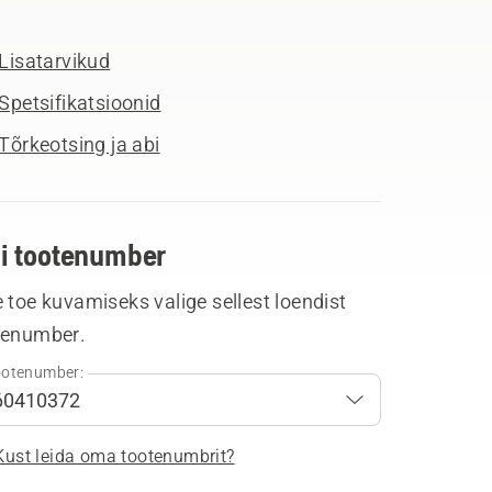
Lisatarvikud
Spetsifikatsioonid
Tõrkeotsing ja abi
li tootenumber
 toe kuvamiseks valige sellest loendist
tenumber.
otenumber:
Kust leida oma tootenumbrit?