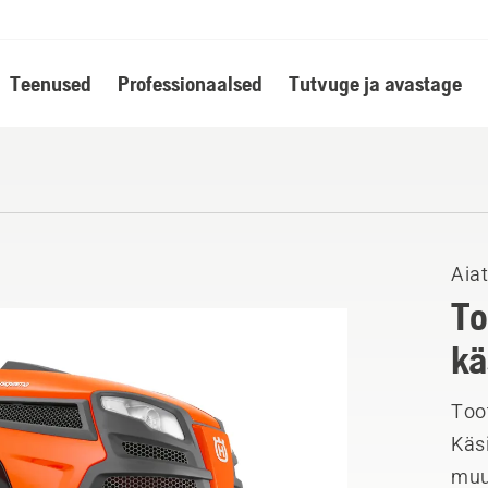
Teenused
Professionaalsed
Tutvuge ja avastage
Aiat
To
kä
Toot
Käsi
muu