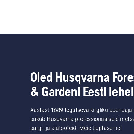
Oled Husqvarna Fore
& Gardeni Eesti lehel
Aastast 1689 tegutseva kirgliku uuendaja
pakub Husqvarna professionaalseid metsa
pargi- ja aiatooteid. Meie tipptasemel