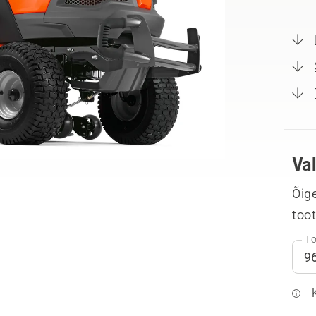
Va
Õige
too
To