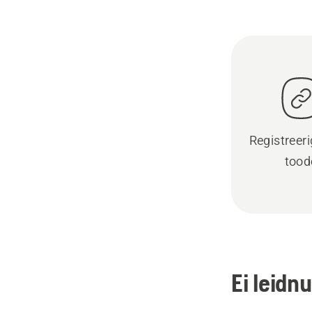
Registreer
tood
Ei leidn