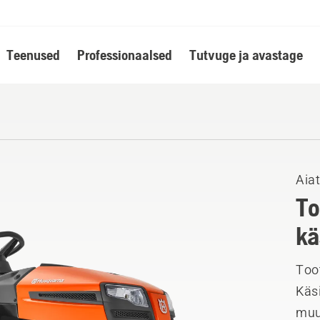
Teenused
Professionaalsed
Tutvuge ja avastage
Aiat
To
kä
Toot
Käsi
muu