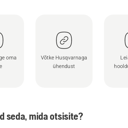
ige oma
Võtke Husqvarnaga
Lei
e
ühendust
hoold
ud seda, mida otsisite?