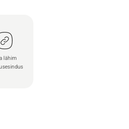
a lähim
usesindus