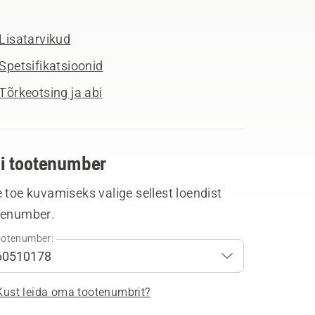
Lisatarvikud
Spetsifikatsioonid
Tõrkeotsing ja abi
li tootenumber
 toe kuvamiseks valige sellest loendist
tenumber.
otenumber:
Kust leida oma tootenumbrit?