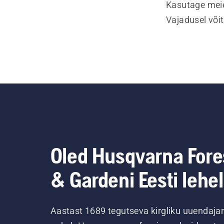
Kasutage meie
Vajadusel või
Oled Husqvarna Fore
& Gardeni Eesti lehel
Aastast 1689 tegutseva kirgliku uuendaja