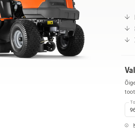
Va
Õige
too
To