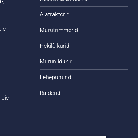
-,
Aiatraktorid
ele
Murutrimmerid
Hekilõikurid
Muruniidukid
Lehepuhurid
Raiderid
meie