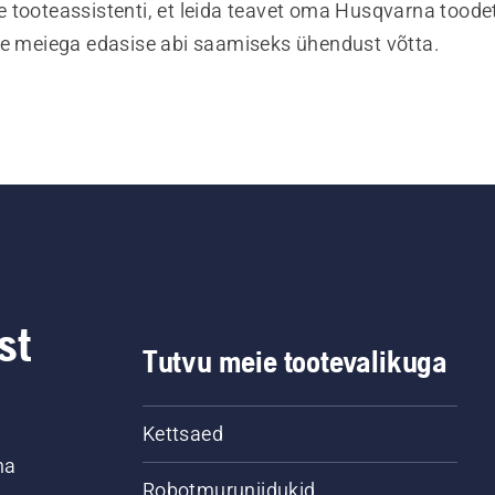
 tooteassistenti, et leida teavet oma Husqvarna toodet
te meiega edasise abi saamiseks ühendust võtta.
st
Tutvu meie tootevalikuga
Kettsaed
na
Robotmuruniidukid