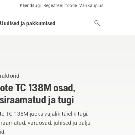
Klienditugi
Registreeri toode
Vali kauplus
Uudised ja pakkumised
raktorid
ote TC 138M osad,
siraamatud ja tugi
e TC 138M jaoks vajalik täielik tugi.
raamatud, varuosad, juhised ja palju
d.