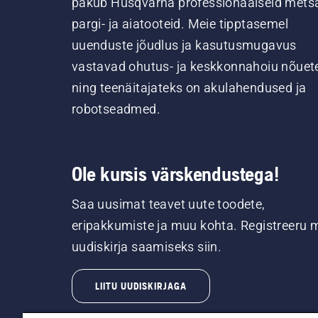
pakub Husqvarna professionaalseid metsa
pargi- ja aiatooteid. Meie tipptasemel
uuenduste jõudlus ja kasutusmugavus
vastavad ohutus- ja keskkonnahoiu nõuet
ning teenäitajateks on akulahendused ja
robotseadmed.
Ole kursis värskendustega!
Saa uusimat teavet uute toodete,
eripakkumiste ja muu kohta. Registreeru 
uudiskirja saamiseks siin.
LIITU UUDISKIRJAGA