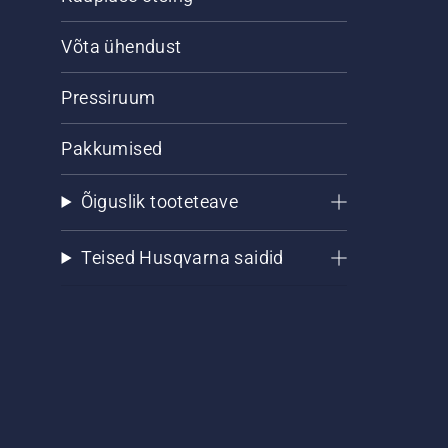
Võta ühendust
Pressiruum
Pakkumised
Õiguslik tooteteave
Teised Husqvarna saidid