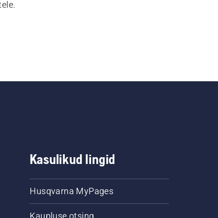
ele.
Kasulikud lingid
Husqvarna MyPages
Kaupluse otsing