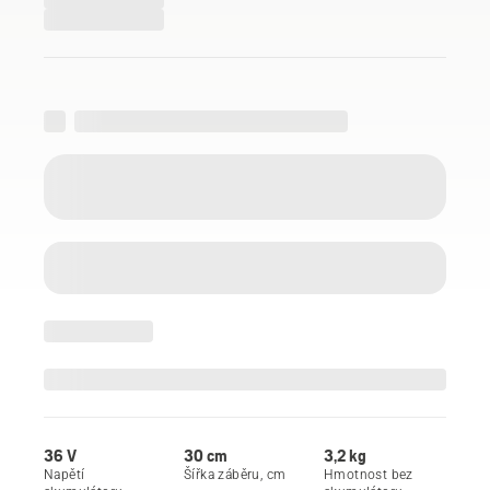
36 V
30 cm
3,2 kg
Napětí
Šířka záběru, cm
Hmotnost bez