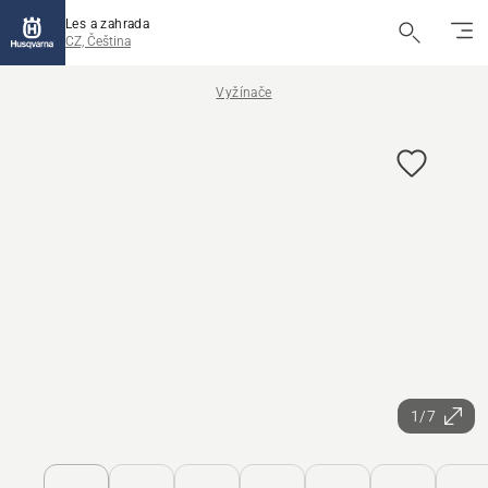
Les a zahrada
CZ, Čeština
Vyžínače
1/7