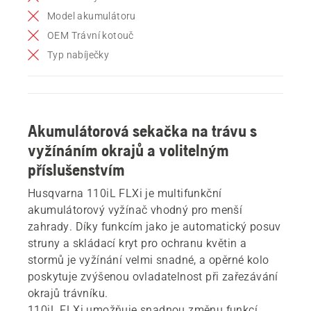
Model akumulátoru
OEM Trávní kotouč
Typ nabíječky
Akumulátorová sekačka na trávu s
vyžínáním okrajů a volitelným
příslušenstvím
Husqvarna 110iL FLXi je multifunkční
akumulátorový vyžínač vhodný pro menší
zahrady. Díky funkcím jako je automatický posuv
struny a skládací kryt pro ochranu květin a
stormů je vyžínání velmi snadné, a opěrné kolo
poskytuje zvýšenou ovladatelnost při zařezávání
okrajů trávníku.
110iL FLXi umožňuje snadnou změnu funkcí