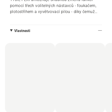
pomocí třech volitelných nástavců - foukačem,
plotostřihem a vyvětvovací pilou - díky čemuž
zvládnete všechny běžné zahradní práce. K
dispozici je také prodlužovací nástavec ke
zvýšení dosahu.
Vlastnosti
Nízká hlučnost, vibrace a žádné přímé emise CO2
přispívají k příjemnému pracovnímu prostředí.
Díky dělitelné hřídeli lze vyžínač snadno
přepravovat a skladovat.