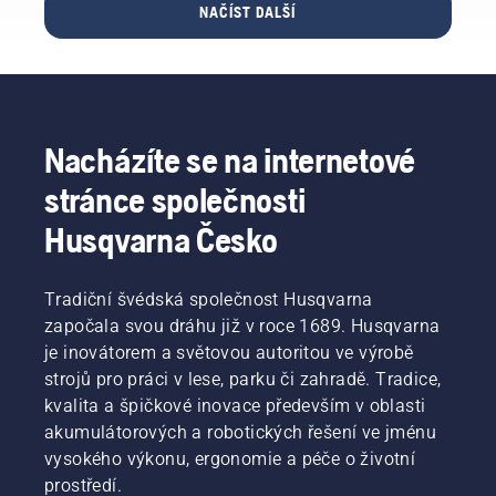
výrobky
manažer
sytič
NAČÍST DALŠÍ
zachován
Husqvarna.
oddělení
a znovu
točivý
Správný
elektrických
zatáhněte
moment,
způsob
a akumulátor
za
což
instalace
ručně
startovací
uživateli
akumulátoru
nesených
šňůru,
umožní
zaručuje
strojů ve
dokud
prodloužit
Nacházíte se na internetové
pohodlnější
společnosti
motor
výdrž
použití
Husqvarna.
nenastartuje.
stránce společnosti
akumulátoru
vybavení
Nakonec
při
a snižuje
Husqvarna Česko
zvyšte
sečení
únavu
otáčky
jemné
při
motoru
trávy.
používání,
na
Tradiční švédská společnost Husqvarna
Režim
takže
normální
započala svou dráhu již v roce 1689. Husqvarna
savE
můžete
hodnotu.
jednoduše
je inovátorem a světovou autoritou ve výrobě
pracovat
zapnete
strojů pro práci v lese, parku či zahradě. Tradice,
déle bez
či
kvalita a špičkové inovace především v oblasti
přestávek.
vypnete
akumulátorových a robotických řešení ve jménu
stisknutím
vysokého výkonu, ergonomie a péče o životní
tlačítka
na
prostředí.