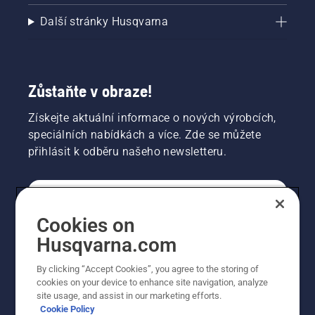
Další stránky Husqvarna
Zůstaňte v obraze!
Získejte aktuální informace o nových výrobcích,
speciálních nabídkách a více. Zde se můžete
přihlásit k odběru našeho newsletteru.
SPOTŘEBITELSKÉ
Cookies on
Husqvarna.com
PROFESIONÁLNÍ
By clicking “Accept Cookies”, you agree to the storing of
cookies on your device to enhance site navigation, analyze
site usage, and assist in our marketing efforts.
Cookie Policy