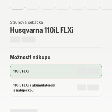
Strunová sekačka
Husqvarna 110iL FLXi
Možnosti nákupu
110iL FLXi
110iL FLXi s akumulátorem
a nabíječkou