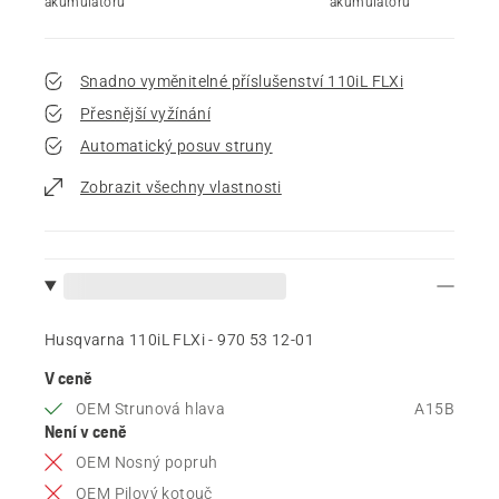
akumulátoru
akumulátoru
Snadno vyměnitelné příslušenství 110iL FLXi
Přesnější vyžínání
Automatický posuv struny
Zobrazit všechny vlastnosti
Husqvarna 110iL FLXi - 970 53 12‑01
V ceně
OEM Strunová hlava
A15B
Není v ceně
OEM Nosný popruh
OEM Pilový kotouč