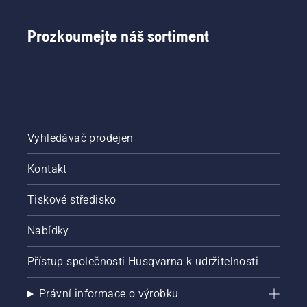
akumulátorovém
vyžínači.
Prozkoumejte náš sortiment
Vyhledávač prodejen
Kontakt
Tiskové středisko
Nabídky
Přístup společnosti Husqvarna k udržitelnosti
Právní informace o výrobku