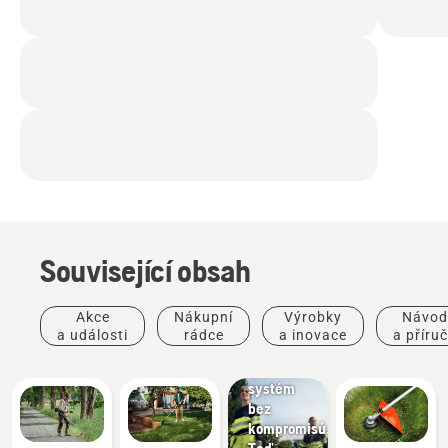
Související obsah
Akce
Nákupní
Výrobky
Návod
a události
rádce
a inovace
a příru
Nabídky
Akumulátorový
systém
bez
kompromisů.
Teď