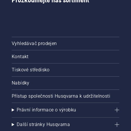
motor
nenastartuje.
Startovací
proces
pro
křovinořez.
Při
dodržení
Vyhledávač prodejen
uvedeného
postupu
Kontakt
pro vás
bude
Tiskové středisko
nastartování
křovinořezu
Nabídky
Husqvarna
velice
jednoduché.
Přístup společnosti Husqvarna k udržitelnosti
Právní informace o výrobku
Další stránky Husqvarna