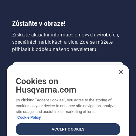
Zůstaňte v obraze!
Získejte aktuální informace o nových výrobcích,
speciálních nabídkách a více. Zde se můžete
přihlásit k odběru našeho newsletteru.
SPOTŘEBITELSKÉ
Cookies on
Husqvarna.com
PROFESIONÁLNÍ
By clicking “Accept Cookies”, you agree to the storing of
cookies on your device to enhance site navigation, analyze
site usage, and assist in our marketing efforts.
Cookie Policy
ACCEPT COOKIES