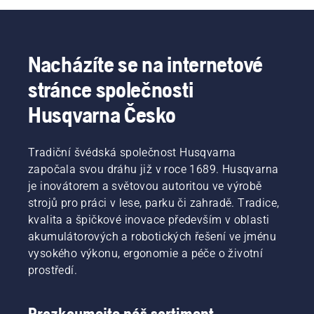
a snižuje
Po
palivovou
únavu
zastavení
pumpičku,
při
motoru
aktivujte
používání,
deaktivujte
sytič
Nacházíte se na internetové
takže
sytič
a zatáhněte
můžete
a znovu
za
stránce společnosti
pracovat
zatáhněte
startovací
déle bez
za
šňůru,
Husqvarna Česko
přestávek.
startovací
dokud se
šňůru,
motor
dokud
nespustí.
Tradiční švédská společnost Husqvarna
motor
Po
započala svou dráhu již v roce 1689. Husqvarna
nenastartuje.
zastavení
je inovátorem a světovou autoritou ve výrobě
Nakonec
motoru
zvyšte
strojů pro práci v lese, parku či zahradě. Tradice,
deaktivujte
otáčky
sytič
kvalita a špičkové inovace především v oblasti
motoru
a znovu
akumulátorových a robotických řešení ve jménu
na
zatáhněte
vysokého výkonu, ergonomie a péče o životní
normální
za
prostředí.
hodnotu.
startovací
šňůru,
dokud
Prozkoumejte náš sortiment