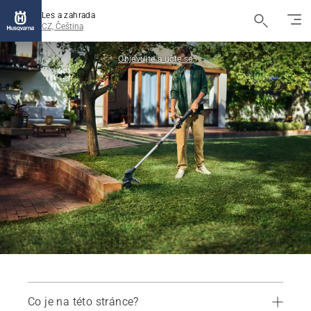
Les a zahrada
CZ, Čeština
Objevujte a učte se
Co je na této stránce?