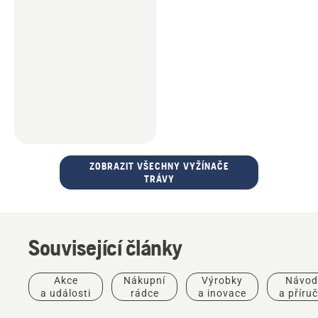
ZOBRAZIT VŠECHNY VYŽÍNAČE
TRÁVY
Související články
Akce
Nákupní
Výrobky
Návod
a události
rádce
a inovace
a příru
Nabídky
Akumulátorový