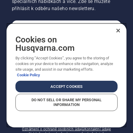
speciálních nabídkách a více. Zde se můžete
přihlásit k odběru našeho newsletteru.
SPOTŘEBITELSKÉ
Cookies on
Husqvarna.com
PROFESIONÁLNÍ
By clicking “Accept Cookies”, you agree to the storing of
cookies on your device to enhance site navigation, analyze
site usage, and assist in our marketing efforts.
Cookie Policy
ACCEPT COOKIES
DO NOT SELL OR SHARE MY PERSONAL
INFORMATION
© Husqvarna AB (publ). Všechna práva vyhrazena.
Zobrazené ceny jsou doporučené prodejní ceny s DPH.
Zásady používání souborů cookie
Smluvní podmínky
Oznámení o ochraně osobních údajů
Kontaktní údaje