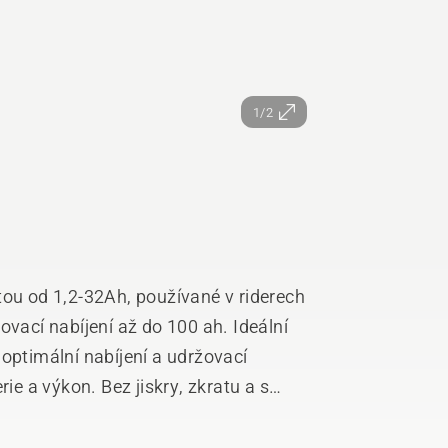
1/2
tou od 1,2-32Ah, používané v riderech
ovací nabíjení až do 100 ah. Ideální
optimální nabíjení a udržovací
rie a výkon. Bez jiskry, zkratu a s
mové používání. Izolace (stupeň
a odolný stříkající vodě) pro venkovní