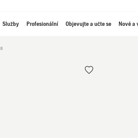
Služby
Profesionální
Objevujte a učte se
Nové a 
.8