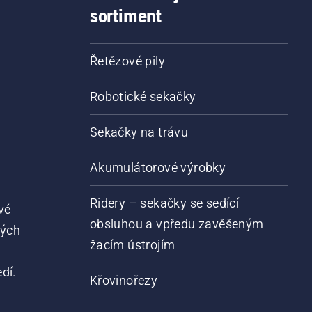
sortiment
Řetězové pily
Robotické sekačky
Sekačky na trávu
Akumulátorové výrobky
Ridery – sekačky se sedící
vé
obsluhou a vpředu zavěšeným
vých
žacím ústrojím
dí.
Křovinořezy