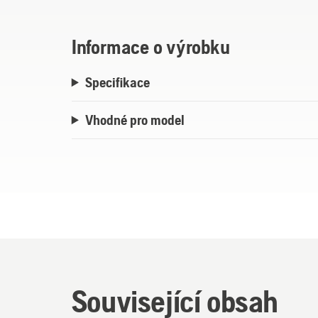
použití, v dešti i sněhu. Používá se společ
Husqvarna.
Informace o výrobku
Specifikace
Vhodné pro model
Související obsah