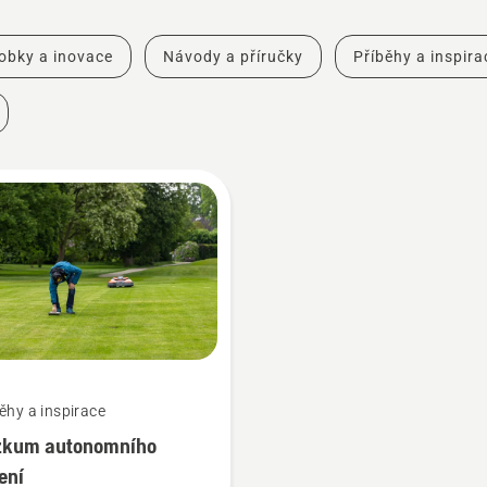
obky a inovace
Návody a příručky
Příběhy a inspira
ěhy a inspirace
zkum autonomního
ení