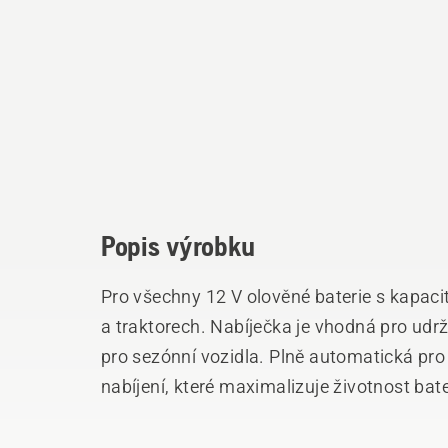
Popis výrobku
Pro všechny 12 V olověné baterie s kapaci
a traktorech. Nabíječka je vhodná pro udrž
pro sezónní vozidla. Plně automatická pro 
nabíjení, které maximalizuje životnost bate
ochranou proti přepólování pro bezproblé
ochrany krytu nabíječe) IP65 (prachotěsný 