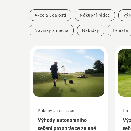
Akce a události
Nákupní rádce
Výr
Novinky a média
Nabídky
Témata
Příběhy a inspirace
Příb
Výhody autonomního
Vý
sečení pro správce zeleně
seč