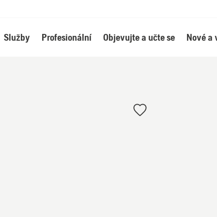
Služby
Profesionální
Objevujte a učte se
Nové a 