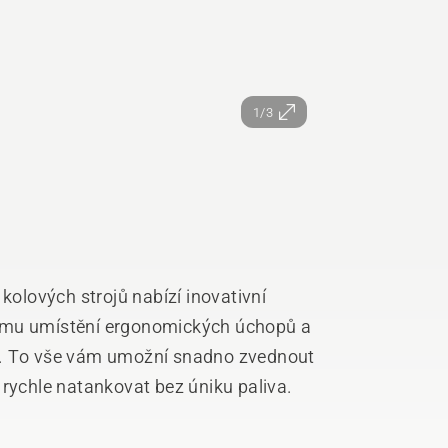
1/3
kolových strojů nabízí inovativní
ému umístění ergonomických úchopů a
i. To vše vám umožní snadno zvednout
 - rychle natankovat bez úniku paliva.