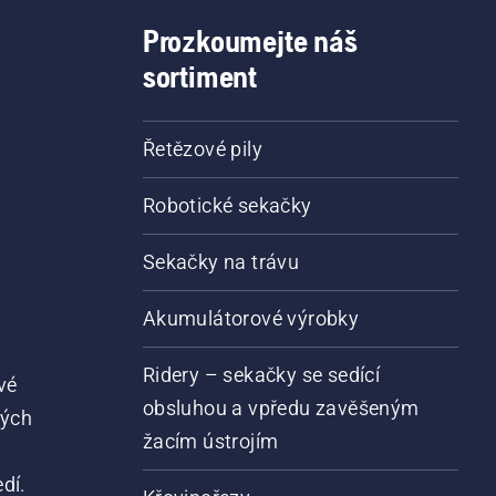
Prozkoumejte náš
sortiment
Řetězové pily
Robotické sekačky
Sekačky na trávu
Akumulátorové výrobky
Ridery – sekačky se sedící
vé
obsluhou a vpředu zavěšeným
vých
žacím ústrojím
dí.