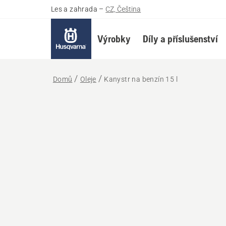
Les a zahrada
–
CZ, Čeština
Výrobky
Díly a příslušenství
Domů
Oleje
Kanystr na benzín 15 l