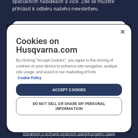
speciálních nabídkách a více. Zde se můžete
přihlásit k odběru našeho newsletteru.
SPOTŘEBITELSKÉ
Cookies on
Husqvarna.com
PROFESIONÁLNÍ
By clicking “Accept Cookies”, you agree to the storing of
cookies on your device to enhance site navigation, analyze
site usage, and assist in our marketing efforts.
Cookie Policy
ACCEPT COOKIES
DO NOT SELL OR SHARE MY PERSONAL
INFORMATION
© Husqvarna AB (publ). Všechna práva vyhrazena.
Zobrazené ceny jsou doporučené prodejní ceny s DPH.
Zásady používání souborů cookie
Smluvní podmínky
Oznámení o ochraně osobních údajů
Kontaktní údaje