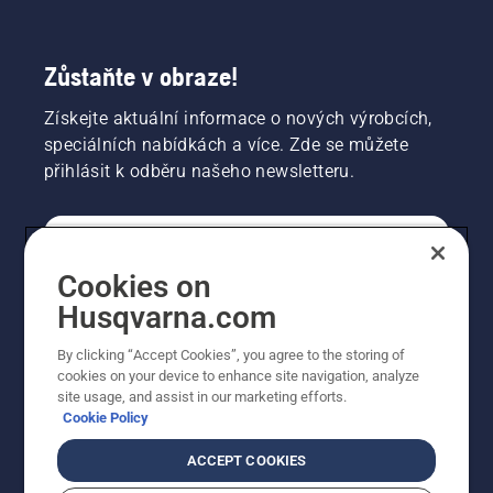
Zůstaňte v obraze!
Získejte aktuální informace o nových výrobcích,
speciálních nabídkách a více. Zde se můžete
přihlásit k odběru našeho newsletteru.
SPOTŘEBITELSKÉ
Cookies on
Husqvarna.com
PROFESIONÁLNÍ
By clicking “Accept Cookies”, you agree to the storing of
cookies on your device to enhance site navigation, analyze
site usage, and assist in our marketing efforts.
Cookie Policy
ACCEPT COOKIES