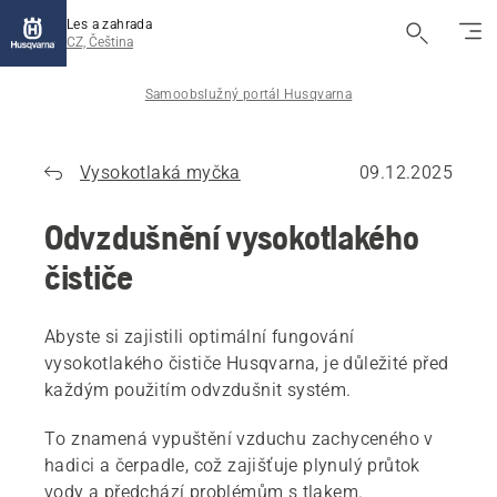
Les a zahrada
CZ, Čeština
Samoobslužný portál Husqvarna
Vysokotlaká myčka
09.12.2025
Odvzdušnění vysokotlakého
čističe
Abyste si zajistili optimální fungování
vysokotlakého čističe Husqvarna, je důležité před
každým použitím odvzdušnit systém.
To znamená vypuštění vzduchu zachyceného v
hadici a čerpadle, což zajišťuje plynulý průtok
vody a předchází problémům s tlakem.