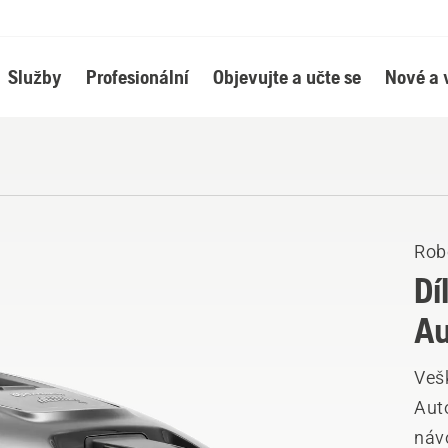
Služby
Profesionální
Objevujte a učte se
Nové a 
Rob
Dí
A
Veš
Aut
návo