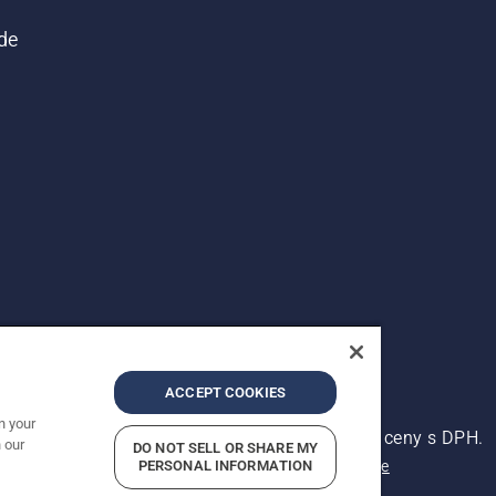
de
ACCEPT COOKIES
n your
ena. Zobrazené ceny jsou doporučené prodejní ceny s DPH.
 our
DO NOT SELL OR SHARE MY
Oznámení o ochraně osobních údajů
PERSONAL INFORMATION
Kontaktní údaje