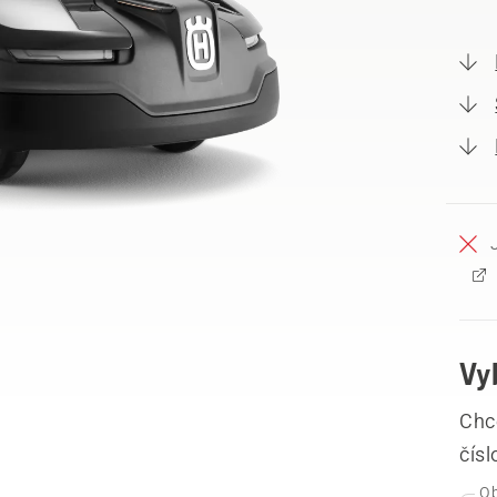
Vy
Chce
čís
Ob