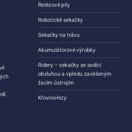
Řetězové pily
Robotické sekačky
Sekačky na trávu
Akumulátorové výrobky
Ridery – sekačky se sedící
vé
obsluhou a vpředu zavěšeným
vých
žacím ústrojím
dí.
Křovinořezy