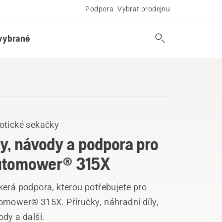
Podpora
Vybrat prodejnu
vybrané
otické sekačky
ly, návody a podpora pro
utomower® 315X
kerá podpora, kterou potřebujete pro
omower® 315X. Příručky, náhradní díly,
dy a další.