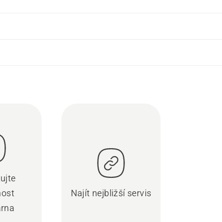
ujte
nost
Najít nejbližší servis
rna