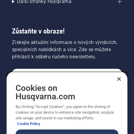
Další stránky Husqvarna
Zůstaňte v obraze!
Získejte aktuální informace o nových výrobcích,
speciálních nabídkách a více. Zde se můžete
přihlásit k odběru našeho newsletteru.
SPOTŘEBITELSKÉ
Cookies on
Husqvarna.com
PROFESIONÁLNÍ
By clicking “Accept Cookies”, you agree to the storing of
cookies on your device to enhance site navigation, analyze
site usage, and assist in our marketing efforts.
Cookie Policy