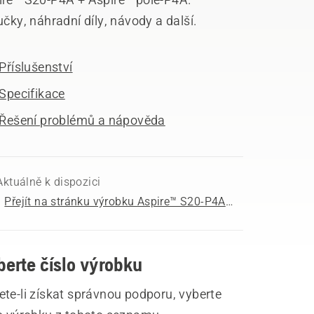
učky, náhradní díly, návody a další.
Příslušenství
Specifikace
Řešení problémů a nápověda
Aktuálně k dispozici
Přejít na stránku výrobku Aspire™ S20-P4A + Aspire™ pole-P4A
berte číslo výrobku
te-li získat správnou podporu, vyberte