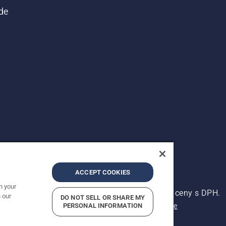
de
ACCEPT COOKIES
n your
ena. Zobrazené ceny jsou doporučené prodejní ceny s DPH.
 our
DO NOT SELL OR SHARE MY
Oznámení o ochraně osobních údajů
PERSONAL INFORMATION
Kontaktní údaje