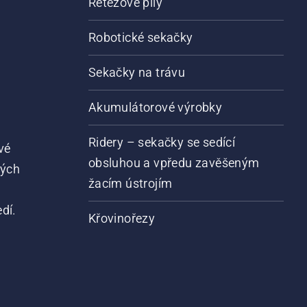
Řetězové pily
Robotické sekačky
Sekačky na trávu
Akumulátorové výrobky
Ridery – sekačky se sedící
vé
obsluhou a vpředu zavěšeným
vých
žacím ústrojím
dí.
Křovinořezy