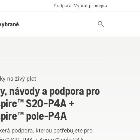
Podpora
Vybrat prodejnu
vybrané
y na živý plot
ly, návody a podpora pro
pire™ S20-P4A +
pire™ pole-P4A
kerá podpora, kterou potřebujete pro
ire™ S20-P4A + Aspire™ pole-P4A.