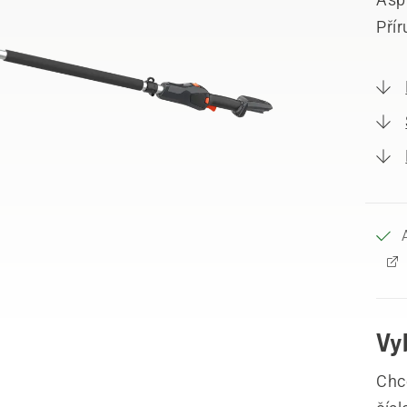
Přír
Vy
Chce