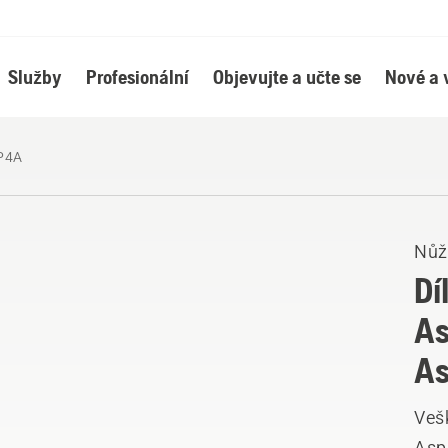
Služby
Profesionální
Objevujte a učte se
Nové a 
-P4A
Nůžk
Dí
As
As
Veš
Asp