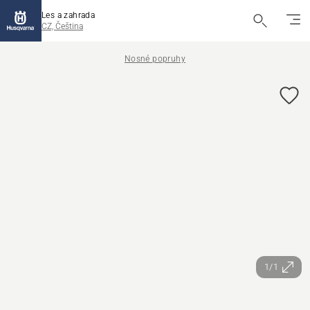
Les a zahrada
CZ, Čeština
Nosné popruhy
1/1