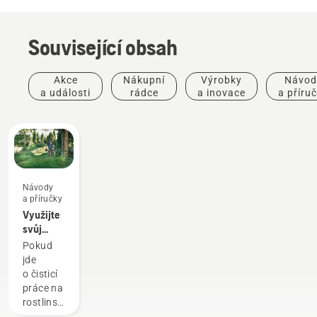
Související obsah
Akce
Nákupní
Výrobky
Návod
a události
rádce
a inovace
a příru
Návody
a příručky
Využijte
svůj
křovinořez
Pokud
na
jde
maximum
o čisticí
práce na
rostlinstvu,
je