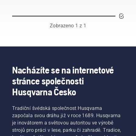
křovinořez
ten
nejvšestrannější
nástroj.
Zobrazeno 1 z 1
V tomto
návodu
k použití
křovinořezu
najdete
seznam
tipů, jak
Nacházíte se na internetové
bezpečně
stránce společnosti
pracovat
s křovinořezem
Husqvarna Česko
Husqvarna.
Tradiční švédská společnost Husqvarna
započala svou dráhu již v roce 1689. Husqvarna
je inovátorem a světovou autoritou ve výrobě
strojů pro práci v lese, parku či zahradě. Tradice,