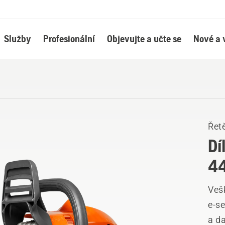
Služby
Profesionální
Objevujte a učte se
Nové a 
Řetě
Dí
44
Vešk
e-se
a da