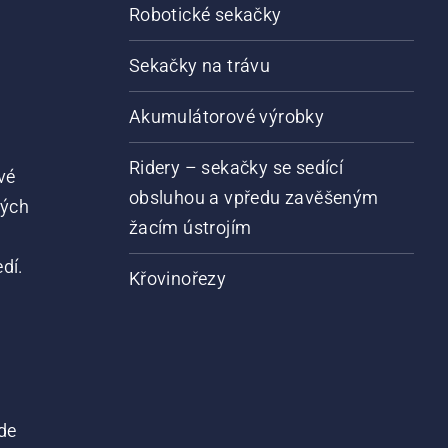
Robotické sekačky
Sekačky na trávu
Akumulátorové výrobky
Ridery – sekačky se sedící
vé
obsluhou a vpředu zavěšeným
vých
žacím ústrojím
dí.
Křovinořezy
de