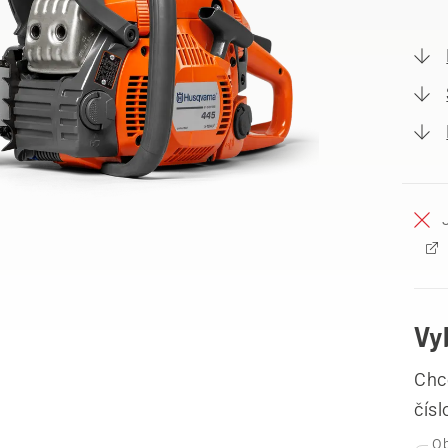
Vy
Chce
čís
Ob