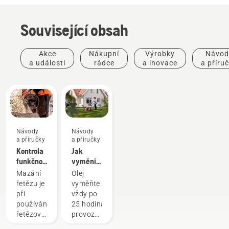
Související obsah
Akce
Nákupní
Výrobky
Návod
a události
rádce
a inovace
a příru
Návody
Návody
a příručky
a příručky
Kontrola
Jak
funkčnosti
vyměnit
mazání
olej
Mazání
Olej
řetězu na
v sekačce
řetězu je
vyměňte
řetězové
na trávu
při
vždy po
pile
Husqvarna
používání
25 hodinách
řetězové
provozu
pily
nebo po