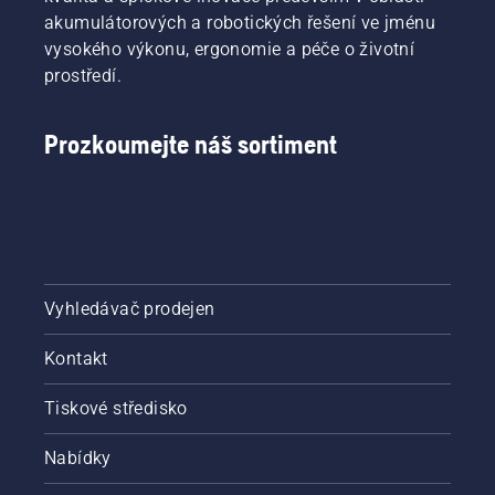
jak
akumulátorových a robotických řešení ve jménu
zkontrolovat,
zda
vysokého výkonu, ergonomie a péče o životní
systém
prostředí.
mazání
řetězu
vaší pily
Prozkoumejte náš sortiment
funguje
správně.
Nejprve
zkontrolujte
hladinu
oleje.
Spusťte
Vyhledávač prodejen
řetězovou
pilu
a zkontrolujte,
Kontakt
zda je
brzda
Tiskové středisko
řetězu
vypnutá.
Nabídky
Zvyšte
otáčky