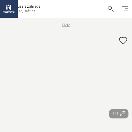
Les a zahrada
CZ, Čeština
Oleje
1/1