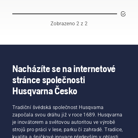
důležité,
každé
aby se
sezóně.
řetěz při
Při
řezání
provozu
Zobrazeno 2 z 2
nepřehříval
v prašném,
a aby se
nečistém
po vodicí
prostředí
liště
může
pohyboval
být
bez
nutné
tření.
vyměňovat
Nacházíte se na internetové
Tím se
olej
stránce společnosti
prodlužuje
častěji.
životnost
Existují
Husqvarna Česko
lišty
dva
a řetězu.
způsoby
Podle
vypuštění
Tradiční švédská společnost Husqvarna
pokynů
oleje,
v tomto
započala svou dráhu již v roce 1689. Husqvarna
oba jsou
krátkém
ukázány
je inovátorem a světovou autoritou ve výrobě
videu se
v tomto
strojů pro práci v lese, parku či zahradě. Tradice,
dozvíte,
videu.
kvalita a špičkové inovace především v oblasti