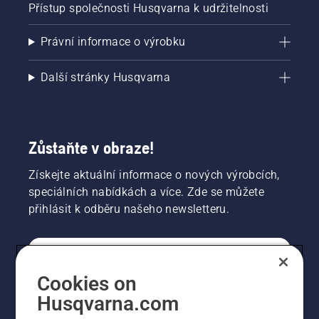
Přístup společnosti Husqvarna k udržitelnosti
motoru
řetězové
pily
Právní informace o výrobku
několik
centimetrů
Další stránky Husqvarna
od
kmene
stromu.
Olej na
kmeni
Zůstaňte v obraze!
znamená,
že
Získejte aktuální informace o nových výrobcích,
mazací
speciálních nabídkách a více. Zde se můžete
systém
přihlásit k odběru našeho newsletteru.
funguje.
SPOTŘEBITELSKÉ
Cookies on
Husqvarna.com
PROFESIONÁLNÍ