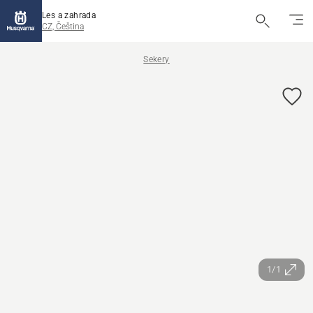
Les a zahrada
CZ, Čeština
Sekery
1/1