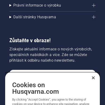
Právní informace o výrobku
Další stránky Husqvarna
Zůstaňte v obraze!
Získejte aktuální informace o nových výrobcích,
speciálních nabídkách a více. Zde se můžete
přihlásit k odběru našeho newsletteru.
SPOTŘEBITELSKÉ
Cookies on
Husqvarna.com
PROFESIONÁLNÍ
By clicking “Accept Cookies”, you agree to the storing of
cookies on your device to enhance site navigation, analyze