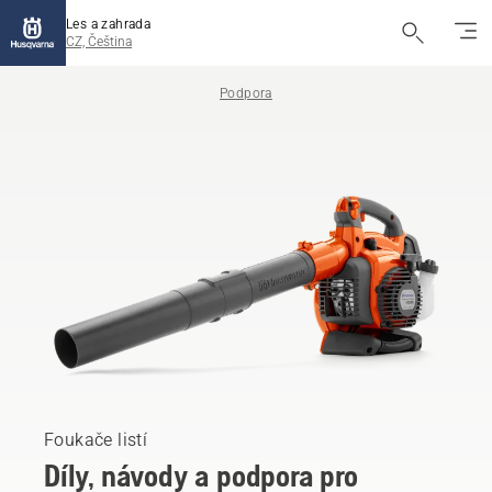
Les a zahrada
CZ, Čeština
Podpora
Foukače listí
Díly, návody a podpora pro