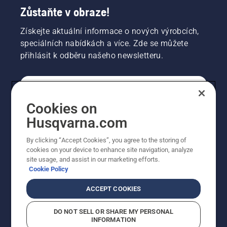
Zůstaňte v obraze!
Získejte aktuální informace o nových výrobcích,
speciálních nabídkách a více. Zde se můžete
přihlásit k odběru našeho newsletteru.
SPOTŘEBITELSKÉ
Cookies on
Husqvarna.com
PROFESIONÁLNÍ
By clicking “Accept Cookies”, you agree to the storing of
cookies on your device to enhance site navigation, analyze
site usage, and assist in our marketing efforts.
Cookie Policy
ACCEPT COOKIES
DO NOT SELL OR SHARE MY PERSONAL
INFORMATION