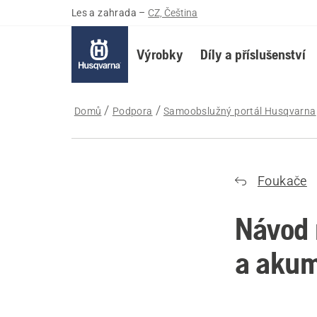
Les a zahrada
–
CZ, Čeština
Výrobky
Díly a příslušenství
Domů
Podpora
Samoobslužný portál Husqvarna
Foukače
Návod 
a akum