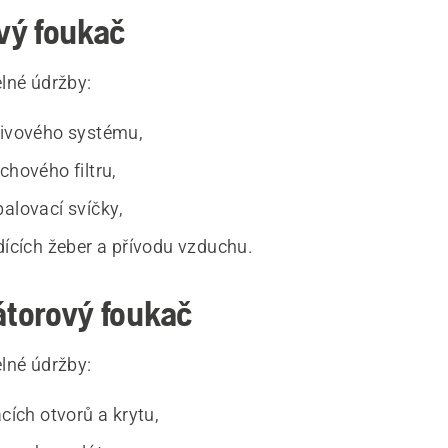
vý foukač
lné údržby:
livového systému,
chového filtru,
palovací svíčky,
adících žeber a přívodu vzduchu.
torový foukač
lné údržby:
acích otvorů a krytu,