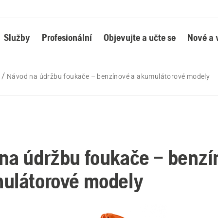
Služby
Profesionální
Objevujte a učte se
Nové a 
Návod na údržbu foukače – benzínové a akumulátorové modely
na údržbu foukače – benzí
ulátorové modely