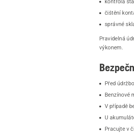
kontrola st
čištění kon
správné skl
Pravidelná úd
výkonem.
Bezpečn
Před údržbo
Benzínové m
V případě b
U akumulát
Pracujte v 