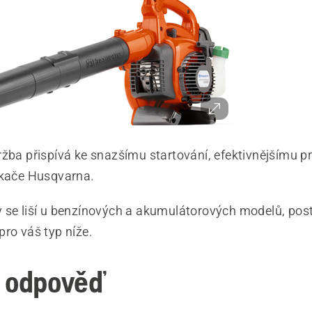
ržba přispívá ke snazšímu startování, efektivnějšímu pr
ukače Husqvarna.
 se liší u benzínových a akumulátorových modelů, post
pro váš typ níže.
 odpověď