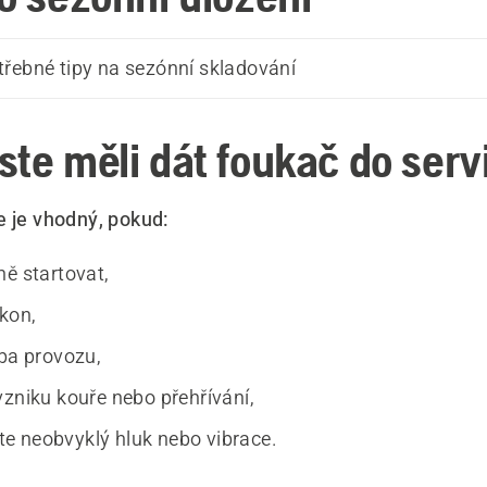
řebné tipy na sezónní skladování
ste měli dát foukač do serv
e je vhodný, pokud:
ně startovat,
ýkon,
oba provozu,
vzniku kouře nebo přehřívání,
 neobvyklý hluk nebo vibrace.