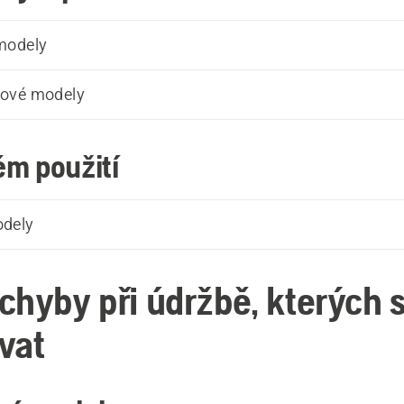
modely
ové modely
ém použití
dely
chyby při údržbě, kterých 
vat