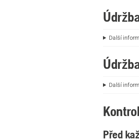
Údržba
Další infor
Údržba
Další info
Kontro
Před ka