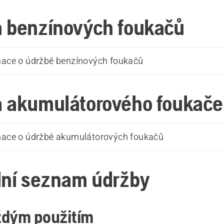
 benzínových foukačů
mace o údržbě benzínových foukačů
 akumulátorového foukače
rmace o údržbě akumulátorových foukačů
lní seznam údržby
ždým použitím