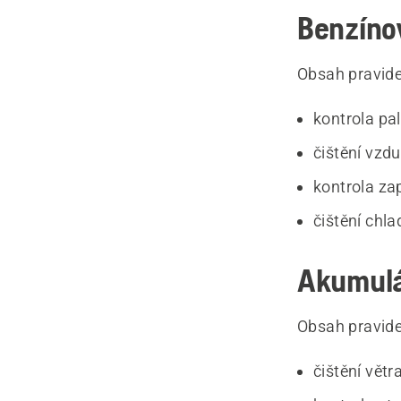
Benzíno
Obsah pravide
kontrola pa
čištění vzdu
kontrola za
čištění chl
Akumulá
Obsah pravide
čištění větr