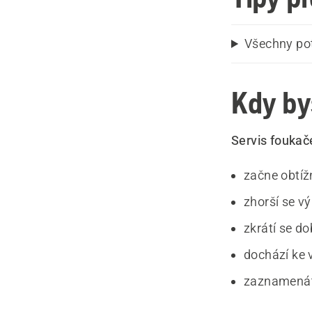
Všechny pot
Kdy by
Servis foukač
začne obtíž
zhorší se v
zkrátí se d
dochází ke 
zaznamenáte