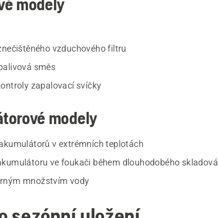
vé modely
znečištěného vzduchového filtru
palivová směs
ontroly zapalovací svíčky
torové modely
akumulátorů v extrémních teplotách
akumulátoru ve foukači během dlouhodobého skladová
rným množstvím vody
ro sezónní uložení