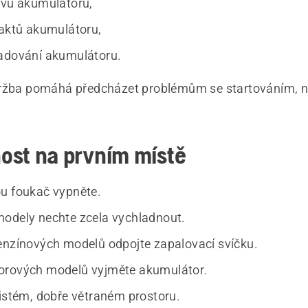
avu akumulátoru,
taktů akumulátoru,
adování akumulátoru.
ržba pomáhá předcházet problémům se startováním, n
ost na prvním místě
u foukač vypněte.
odely nechte zcela vychladnout.
enzínových modelů odpojte zapalovací svíčku.
orových modelů vyjměte akumulátor.
čistém, dobře větraném prostoru.