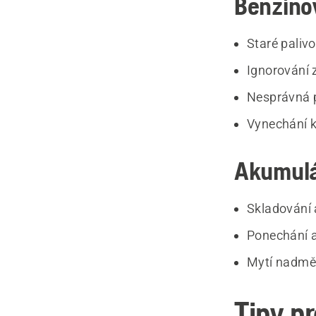
Benzíno
Staré palivo
Ignorování 
Nesprávná 
Vynechání k
Akumulá
Skladování 
Ponechání 
Mytí nadmě
Tipy p