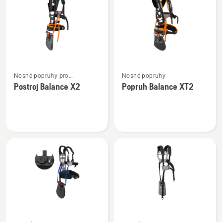
výrobky
Zobrazit
Zobrazit
Nosné popruhy pro
Nosné popruhy
více
více
křovinořezy
Postroj Balance X2
Popruh Balance XT2
informací
informací
o
o
Postroj
Popruh
Balance
Balance
X2
XT2
Zobrazit
Zobrazit