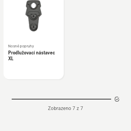
35
Zobrazit
Nosné popruhy
více
Prodlužovací nástavec
informací
XL
o
Prodlužovací
nástavec
XL
Zobrazeno 7 z 7