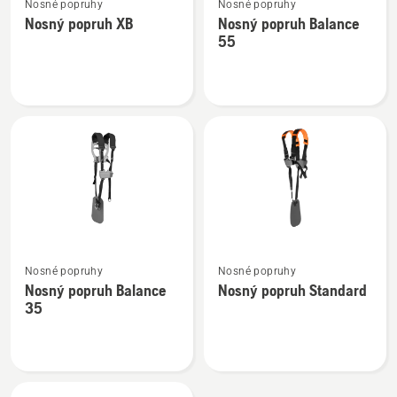
Nosné popruhy
Nosné popruhy
více
více
Nosný popruh XB
Nosný popruh Balance
informací
informací
55
o
o
Nosný
Nosný
popruh
popruh
XB
Balance
55
Zobrazit
Zobrazit
Nosné popruhy
Nosné popruhy
více
více
Nosný popruh Balance
Nosný popruh Standard
informací
informací
35
o
o
Nosný
Nosný
popruh
popruh
Balance
Standard