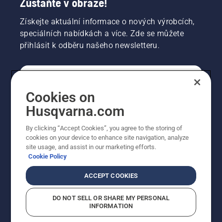
Zůstaňte v obraze!
Získejte aktuální informace o nových výrobcích,
speciálních nabídkách a více. Zde se můžete
přihlásit k odběru našeho newsletteru.
SPOTŘEBITELSKÉ
Cookies on
Husqvarna.com
PROFESIONÁLNÍ
By clicking “Accept Cookies”, you agree to the storing of
cookies on your device to enhance site navigation, analyze
site usage, and assist in our marketing efforts.
Cookie Policy
ACCEPT COOKIES
DO NOT SELL OR SHARE MY PERSONAL
INFORMATION
© Husqvarna AB (publ). Všechna práva vyhrazena.