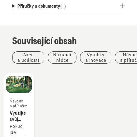
Příručky a dokumenty
(
1
)
Související obsah
Akce
Nákupní
Výrobky
Návod
a události
rádce
a inovace
a příru
Návody
a příručky
Využijte
svůj
křovinořez
Pokud
na
jde