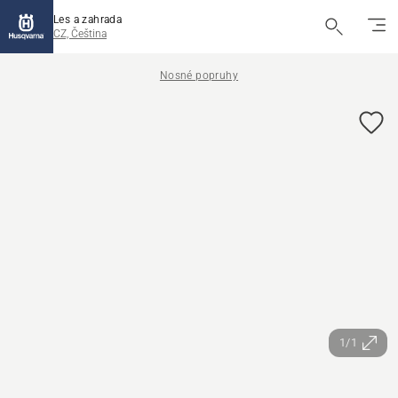
Les a zahrada
CZ, Čeština
Nosné popruhy
1/1