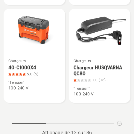
C750X,
USB150X,
note
note
du
du
produit
produit
3
3.5
sur
sur
5
5
Voir
Voir
Chargeurs
Chargeurs
plus
plus
40-C1000X4
Chargeur HUSQVARNA
QC80
de
de
5.0
(5)
détails
détails
1.0
(16)
"Tension"
sur
sur
100-240 V
"Tension"
100-240 V
40-
Chargeur
C1000X4,
HUSQVARNA
note
QC80,
du
note
produit
du
5
produit
Affichage de 12 sur 36