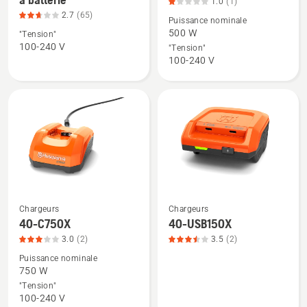
1.0
(1)
de
de
2.7
(65)
Puissance nominale
détails
détails
500 W
"Tension"
sur
sur
100-240 V
"Tension"
HUSQVARNA
40-
100-240 V
Chargeur
C500X,
à
note
batterie,
du
note
produit
du
1
produit
sur
2.692
5
sur
5
Chargeurs
Chargeurs
Voir
Voir
40-C750X
40-USB150X
plus
plus
3.0
(2)
3.5
(2)
de
de
Puissance nominale
détails
détails
750 W
sur
sur
"Tension"
40-
40-
100-240 V