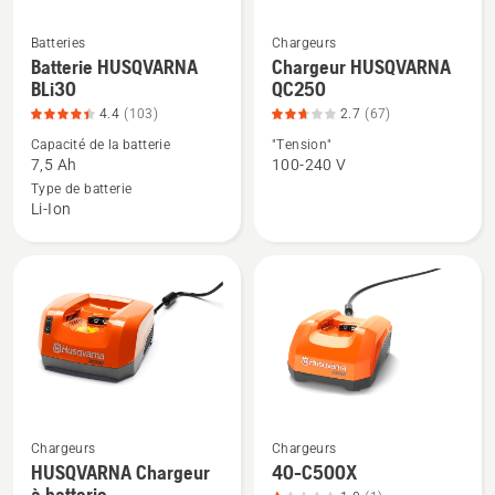
Batteries
Chargeurs
Voir
Voir
Batterie HUSQVARNA
Chargeur HUSQVARNA
plus
plus
BLi30
QC250
de
de
4.4
(103)
2.7
(67)
détails
détails
Capacité de la batterie
"Tension"
sur
sur
7,5 Ah
100-240 V
Batterie
Chargeur
Type de batterie
Li-Ion
HUSQVARNA
HUSQVARNA
BLi30,
QC250,
note
note
du
du
produit
produit
4.408
2.701
sur
sur
5
5
Chargeurs
Chargeurs
Voir
Voir
HUSQVARNA Chargeur
40-C500X
plus
plus
à batterie