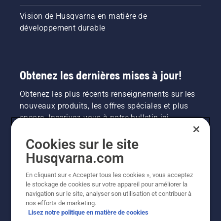
Vision de Husqvarna en matière de
développement durable
Obtenez les dernières mises à jour!
Obtenez les plus récents renseignements sur les
nouveaux produits, les offres spéciales et plus
encore. Inscrivez-vous à notre bulletin ici.
Cookies sur le site
INSCRIPTION À LA NEWSLETTER
Husqvarna.com
En cliquant sur « Accepter tous les cookies », vous acceptez
le stockage de cookies sur votre appareil pour améliorer la
navigation sur le site, analyser son utilisation et contribuer à
nos efforts de marketing.
Lisez notre politique en matière de cookies