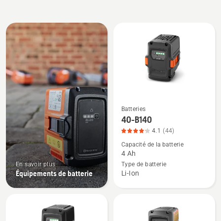
All
products
Batteries
Voir
40-B140
plus
4.1
(44)
de
Capacité de la batterie
détails
4 Ah
sur
En savoir plus
Type de batterie
40-
Équipements de batterie
Li-Ion
B140,
note
du
produit