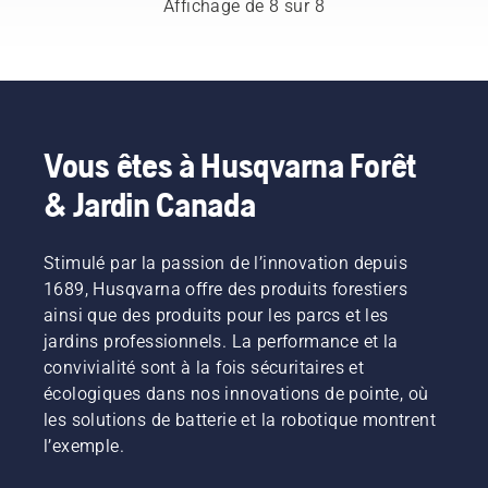
Affichage de 8 sur 8
prolonger
batterie
de
affirme
outils de
plus
se
leur
vous
rotation
Johan Svennung,
jardinage,
confortable
déplacent
durée de
ouvrir un
de la tête
chef de
et nous
et réduit
vers des
vie utile.
nouveau
du
produit,
offrons
la
équipements
monde
coupe-
appareils
maintenant
fatigue
motorisés
de
herbe à
électriques
aux gens
lors de
plus
possibilités
plein
et à
de
l’utilisation,
silencieux
Vous êtes à Husqvarna Forêt
pour
régime,
batteries
partager
ce qui
et plus
vous et
& Jardin Canada
tout en
portatifs
nos
vous
écologiques.
votre
conservant
chez
batteries
permet
propriété.
le couple
Husqvarna.
en les
de
pour
louant
travailler
Stimulé par la passion de l’innovation depuis
permettre
dans des
plus
1689, Husqvarna offre des produits forestiers
à
cabanons
longtemps
ainsi que des produits pour les parcs et les
l’utilisateur
numériques
sans
jardins professionnels. La performance et la
de
appelés
vous
convivialité sont à la fois sécuritaires et
préserver
« Tools
interruptions.
la durée
for You »
écologiques dans nos innovations de pointe, où
de vie de
dans de
les solutions de batterie et la robotique montrent
la
nombreux
l’exemple.
batterie
pays.
pendant