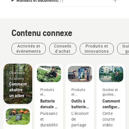
(
1
)
Contenu connexe
Activités et
Conseils
Produits et
Gui
événements
d’achat
innovations
g
pra
Chainsaw
Academy
Comment
abattre
Produits
Produits
Guides et
et
et
guides
un arbre
innovations
innovations
pratiques
Batterie
Outils à
Comment
dorsale :
batterie
configurer
Une
à
et
Puissance
L’économie
Cette
révolution
partager
ajuster
et
de
courte
pour les
au
correctement
durabilité
partage
vidéo