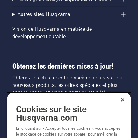
Autres sites Husqvarna
Vision de Husqvarna en matière de
développement durable
Obtenez les dernières mises à jour!
Obtenez les plus récents renseignements sur les
nouveaux produits, les offres spéciales et plus
encore. Inscrivez-vous à notre bulletin ici.
Cookies sur le site
INSCRIPTION À LA NEWSLETTER
Husqvarna.com
En cliquant sur « Accepter tous les cookies », vous acceptez
le stockage de cookies sur votre appareil pour améliorer la