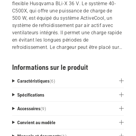
flexible Husqvarna BLi-X 36 V. Le système 40-
C500X, qui offre une puissance de charge de
500 W, est équipé du système ActiveCool, un
système de refroidissement par air actif avec
ventilateurs intégrés. Il permet une charge rapide
en évitant les longues périodes de
refroidissement. Le chargeur peut être placé sur
un bureau ou une étagère ou facilement fixé au
mur à l'aide d'un support de montage mural,
Informations sur le produit
disponible en tant qu'accessoire.
Caractéristiques
(
6
)
Spécifications
Accessoires
(
9
)
Convient au modèle
Manuels et documents