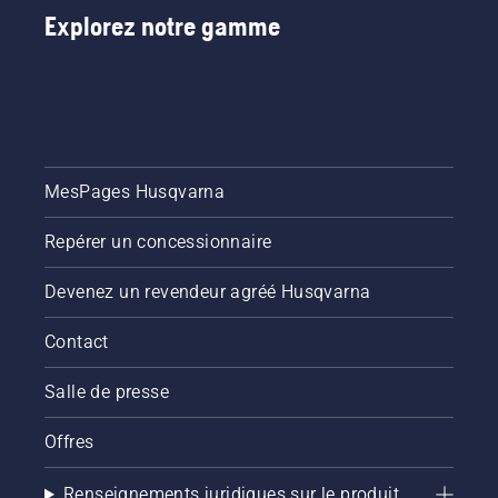
la coupe
Explorez notre gamme
légère du
gazon. Il
suffit
d’appuyer
sur un
bouton
du
coupe-
MesPages Husqvarna
herbe à
batterie
Repérer un concessionnaire
pour
activer
Devenez un revendeur agréé Husqvarna
ou
désactiver
Contact
le mode
savE.
Salle de presse
Offres
Renseignements juridiques sur le produit