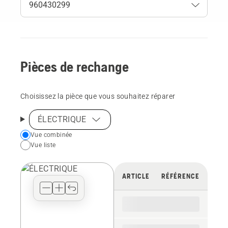
Pièces de rechange
Choisissez la pièce que vous souhaitez réparer
ÉLECTRIQUE
Choose
Vue combinée
Vue liste
your
preferred
view
ARTICLE
RÉFÉRENCE
type
for
the
spare