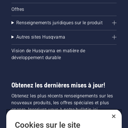
Offres
Renseignements juridiques sur le produit
Autres sites Husqvarna
Vision de Husqvarna en matière de
développement durable
Obtenez les dernières mises à jour!
Obtenez les plus récents renseignements sur les
nouveaux produits, les offres spéciales et plus
encore. Inscrivez-vous à notre bulletin ici.
Cookies sur le site
INSCRIPTION À LA NEWSLETTER