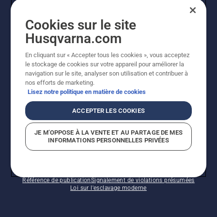
Cookies sur le site
INSCRIPTION À LA NEWSLETTER
Husqvarna.com
En cliquant sur « Accepter tous les cookies », vous acceptez
le stockage de cookies sur votre appareil pour améliorer la
navigation sur le site, analyser son utilisation et contribuer à
nos efforts de marketing.
Lisez notre politique en matière de cookies
ACCEPTER LES COOKIES
©2026 Husqvarna AB (publ.). En raison de
JE M’OPPOSE À LA VENTE ET AU PARTAGE DE MES
l'amélioration continue, le produit peut légèrement
INFORMATIONS PERSONNELLES PRIVÉES
varier par rapport aux images, mais la fonctionnalité de
la machine reste inchangée. Tous droits réservés.
Soutien à la clientèle
Politique relative aux témoins
Conditions d’utilisation
Politique de confidentialité
Référence de publication
Signalement de violations présumées
Loi sur l'esclavage moderne