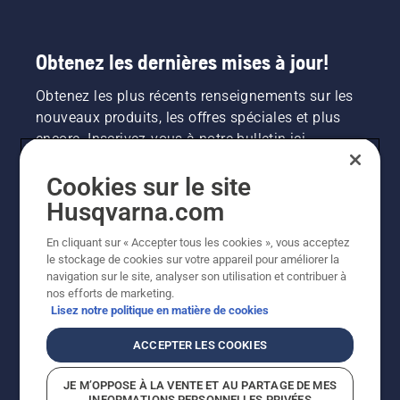
Obtenez les dernières mises à jour!
Obtenez les plus récents renseignements sur les
nouveaux produits, les offres spéciales et plus
encore. Inscrivez-vous à notre bulletin ici.
Cookies sur le site
INSCRIPTION À LA NEWSLETTER
Husqvarna.com
En cliquant sur « Accepter tous les cookies », vous acceptez
le stockage de cookies sur votre appareil pour améliorer la
navigation sur le site, analyser son utilisation et contribuer à
nos efforts de marketing.
Lisez notre politique en matière de cookies
ACCEPTER LES COOKIES
©2026 Husqvarna AB (publ.). En raison de
JE M’OPPOSE À LA VENTE ET AU PARTAGE DE MES
l'amélioration continue, le produit peut légèrement
INFORMATIONS PERSONNELLES PRIVÉES