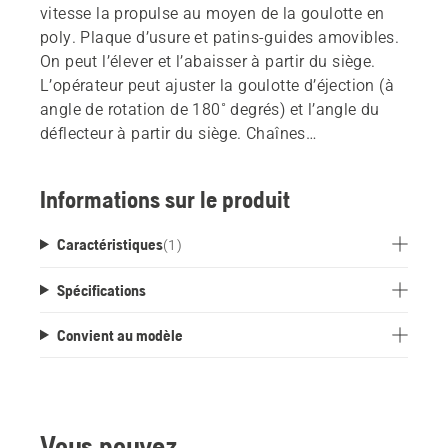
vitesse la propulse au moyen de la goulotte en
poly. Plaque d’usure et patins-guides amovibles.
On peut l’élever et l’abaisser à partir du siège.
L’opérateur peut ajuster la goulotte d’éjection (à
angle de rotation de 180˚ degrés) et l’angle du
déflecteur à partir du siège. Chaînes
antidérapantes et masses d’équilibrage
recommandées. Fonctionne avec tous les
Informations sur le produit
tracteurs Husqvarna.
Caractéristiques
(
1
)
Spécifications
Convient au modèle
Vous pouvez