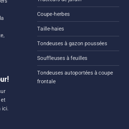
iers
s
Coupe-herbes
la
Taille-haies
e,
Tondeuses à gazon poussées
Souffleuses à feuilles
Tondeuses autoportées à coupe
ur!
frontale
sur
 et
ici.