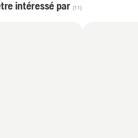
re intéressé par
(
11
)