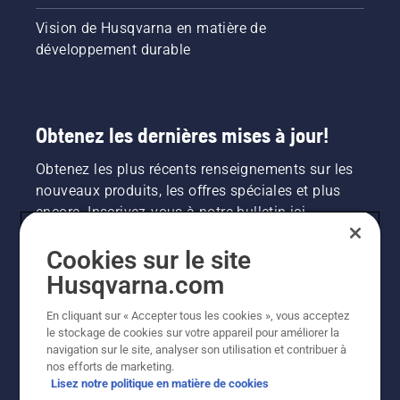
Vision de Husqvarna en matière de
développement durable
Obtenez les dernières mises à jour!
Obtenez les plus récents renseignements sur les
nouveaux produits, les offres spéciales et plus
encore. Inscrivez-vous à notre bulletin ici.
Cookies sur le site
INSCRIPTION À LA NEWSLETTER
Husqvarna.com
En cliquant sur « Accepter tous les cookies », vous acceptez
le stockage de cookies sur votre appareil pour améliorer la
navigation sur le site, analyser son utilisation et contribuer à
nos efforts de marketing.
Lisez notre politique en matière de cookies