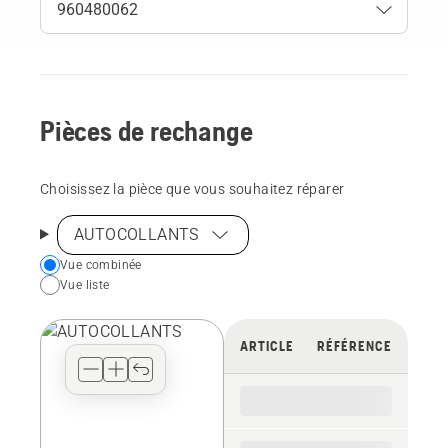
Pièces de rechange
Choisissez la pièce que vous souhaitez réparer
AUTOCOLLANTS
Choose
Vue combinée
Vue liste
your
preferred
view
ARTICLE
RÉFÉRENCE
type
for
the
spare