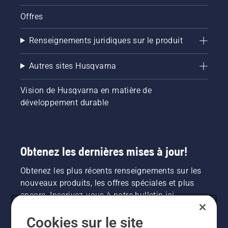
Offres
Renseignements juridiques sur le produit
Autres sites Husqvarna
Vision de Husqvarna en matière de
développement durable
Obtenez les dernières mises à jour!
Obtenez les plus récents renseignements sur les
nouveaux produits, les offres spéciales et plus
encore. Inscrivez-vous à notre bulletin ici.
Cookies sur le site
INSCRIPTION À LA NEWSLETTER