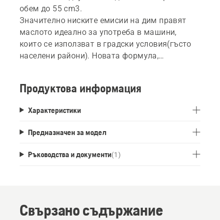
обем до 55 cm3.
Значително ниските емисии на дим правят
маслото идеално за употреба в машини,
които се използват в градски условия(гъсто
населени райони). Новата формула,
използвана в Low Smoke +, намалява
износването и отлаганията/нагара в
Продуктова информация
двигателя.
Характеристики
Предназначен за модел
Ръководства и документи
(
1
)
Свързано съдържание