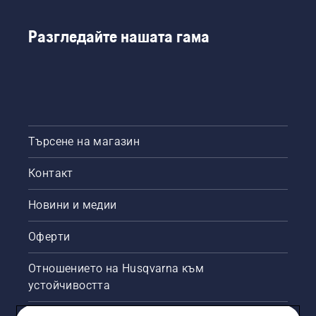
в това
и на
видео.
веригата.
Следвайте
Разгледайте нашата гама
инструкциите
в този
кратък
видеоклип,
за да
научите
как да
Търсене на магазин
проверите
дали
Контакт
системата
за
смазване
Новини и медии
на
веригата
Оферти
на
верижния
Отношението на Husqvarna към
трион
устойчивостта
работи
правилно.
Първо,