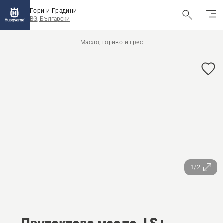
Гори и Градини
BG, Български
Масло, гориво и грес
1/2
Двутактово масло, LS+