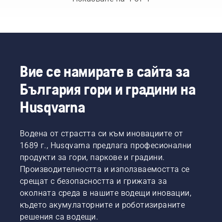
в
се
прегряване
живот и
тяхната
наложи
на
за да
страна
да
веригата
работят
в
сменяте
на
максимално
областта
маслото
верижния
добре.
на
по-
трион
Представям
горското
често
при
Ви
Вие се намирате в сайта за
стопанство
при
рязане
ръководство
България гори и градини на
и
запрашени,
и да се
за
поддържането
мръсни
уверите,
поддръжката
Husqvarna
на
условия
че се
която
паркове
на
движи
можете
в света.
работа.
около
да
Водена от страстта си към иновациите от
Те са
Има два
шината
извършвате
нашият
1689 г., Husqvarna предлага професионални
начина
без
сами.
екип за
за
триене.
продукти за гори, паркове и градини.
помощ.
източване
Това
Производителността и използваемостта се
Те са и
на
удължава
срещат с безопасността и грижата за
нашите
маслото,
експлоатационния
околната среда в нашите водещи иновации,
най-
и двата
живот
взискателни
където акумулаторните и роботизираните
са
на
потребители.
показани
шината
решения са водещи.