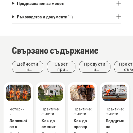
Предназначен за модел
Ръководства и документи
(
1
)
Свързано съдържание
Дейности
Съвет
Продукти
Практ
и
при
и
съв
събития
покупка
иновации
ръков
Истории
Практически
Практически
Практически
и
съвети и
съвети и
съвети и
вдъхновение
ръководства
ръководства
ръководства
Запознайте
Как да
Как да
Поддръжка
се с
смените
проверите
на
екипа за
маслото
дали
режещото