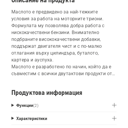
Маслото е предвидено за най-тежките
условия за работа на моторните триони.
Формулата му позволява добра работа с
нискокачествени бензини. Внимателно
подбраните висококачествени добавки,
поддържат двигателя чист и с по-малко
отлагания върху цилиндъра, буталото,
картера и ауспуха.
Маслото е разработено по начин, който да е
съвместим с всички двутактови продукти от
гамата на Хускварна, а по-конкретно - от най-
малкия тример до най-голямата
Продуктова информация
дърворезачка, независимо от атмосферните
условия.
Функции
(
2
)
Характеристики