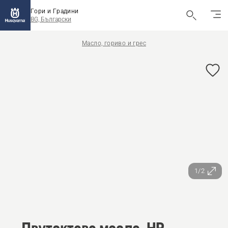
Гори и Градини
BG, Български
Масло, гориво и грес
1/2
Двутактово масло, HP