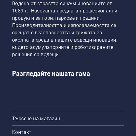
Водена от страстта си към иновациите от
Те са
Има два
шината
извършвате
нашият
1689 г., Husqvarna предлага професионални
начина
без
сами.
екип за
за
триене.
продукти за гори, паркове и градини.
помощ.
източване
Това
Производителността и използваемостта се
Те са и
на
удължава
срещат с безопасността и грижата за
нашите
маслото,
експлоатационния
околната среда в нашите водещи иновации,
най-
и двата
живот
взискателни
където акумулаторните и роботизираните
са
на
потребители.
показани
шината
решения са водещи.
в това
и на
видео.
веригата.
Следвайте
Разгледайте нашата гама
инструкциите
в този
кратък
видеоклип,
за да
научите
как да
Търсене на магазин
проверите
дали
Контакт
системата