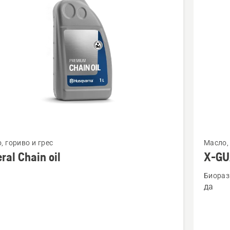
cts
Вижте
, гориво и грес
Масло, 
повече
ral Chain oil
X-GUA
бности
подроб
Биораз
за
да
l
X-
GUARD
BIO