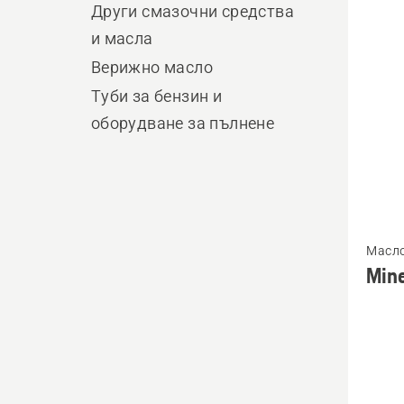
produ
Други смазочни средства
и масла
Верижно масло
Туби за бензин и
оборудване за пълнене
Вижте
Масло
повече
Mine
подро
за
Minera
Chain
oil