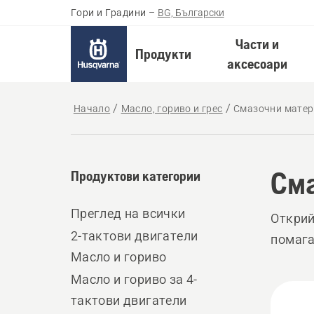
Гори и Градини
–
BG, Български
Части и
Продукти
аксесоари
Начало
Масло, гориво и грес
Смазочни матер
Сма
Продуктови категории
Преглед на всички
Открий
2-тактови двигатели
помага
Масло и гориво
Масло и гориво за 4-
All
тактови двигатели