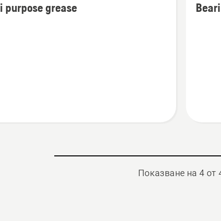
i purpose grease
Bear
бности
подроб
за
Bearing
e
Grease
Показване на 4 от 