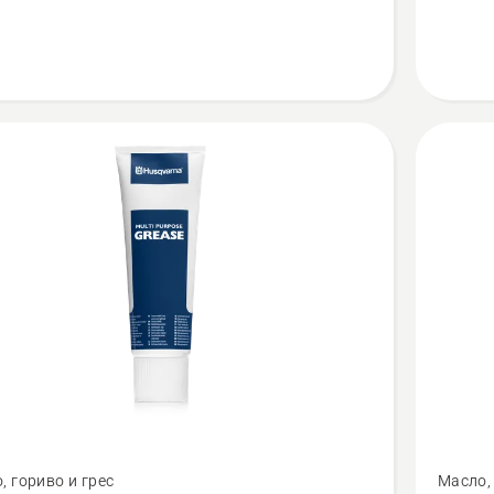
chain
oil
Вижте
, гориво и грес
Масло, 
повече