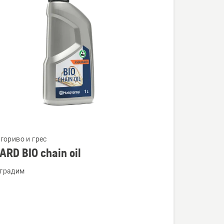
гориво и грес
RD BIO chain oil
ности
градим