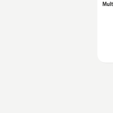
Mult
подро
за
Multi
purpos
grease