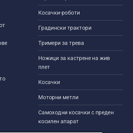
Косачки-роботи
от
Градински трактори
ове
Тримери за трева
Ножици за кастрене на жив
плет
то
Косачки
Моторни метли
Самоходни косачки с преден
косилен апарат