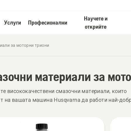
Научете и
Услуги
Професионални
открийте
иали за моторни триони
зочни материали за мото
те висококачествени смазочни материали, които
т на вашата машина Husqvarna да работи най-добр