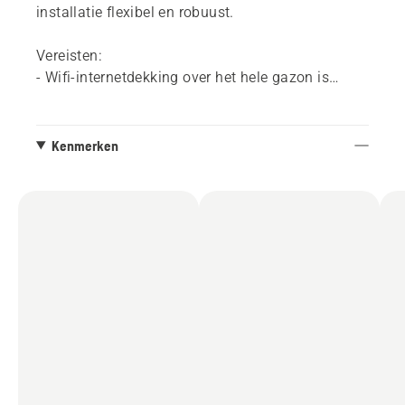
installatie flexibel en robuust.
Vereisten:
- Wifi-internetdekking over het hele gazon​ is
vereist. Als u geen wifidekking hebt, kunt u de
Automower® Connect-kit of het Husqvarna
EPOS® RS1-referentiestation aanschaffen.
Kenmerken
- De Automower® Connect-app. Gratis
verkrijgbaar in de AppStore en Google Play.
Alles begint in de Automower® Connect-app,
waar u afzonderlijke en aanpasbare
werkgebieden maakt, samen met tijdelijke te
vermijden zones. Deze kunnen later eenvoudig
worden aangepast aan tuinprojecten of
wijzigingen in de indeling van uw gazon
gedurende het seizoen.
Met de functie voor selecteerbare maaipatronen