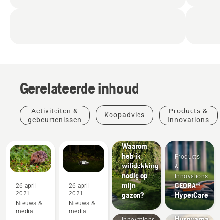
Gerelateerde inhoud
Activiteiten &
Products &
Koopadvies
gebeurtenissen
Innovations
Koopadvies
Waarom
heb ik
Products
wifidekking
&
nodig op
Innovations
mijn
CEORA®
26 april
26 april
Products
2021
2021
gazon?
HyperCare
Products
&
Nieuws &
Nieuws &
&
Innovations
media
media
Husqvarna
Innovations