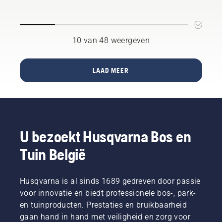
De
De
robotmaaiers
robotmaaiers
van
van
Husqvarna
Husqvarna
10 van 48 weergeven
presteerden
presteerden
goed
goed
tijdens
tijdens
LAAD MEER
de test,
de test,
omdat
omdat
ze, naast
ze, naast
andere
andere
veiligheidsvoorzieningen,
veiligheidsfuncties,
allemaal
allemaal
U bezoekt Husqvarna Bos en
zijn
zijn
uitgerust
uitgerust
Tuin België
met
met
lichtgewicht
lichtgewicht
draaibare
draaibare
Husqvarna is al sinds 1689 gedreven door passie
messen
messen
voor innovatie en biedt professionele bos-, park-
(3 g).
(3 g).
en tuinproducten. Prestaties en bruikbaarheid
Husqvarna
Husqvarna
gaan hand in hand met veiligheid en zorg voor
juicht
moedigt