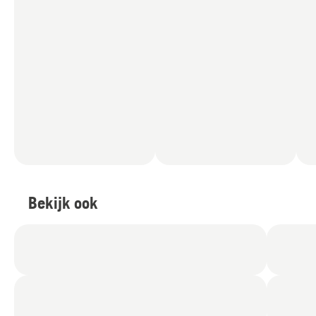
kunt u erop vertrouwen dat ze jaar na jaar blijven
presteren.
Bekijk ook