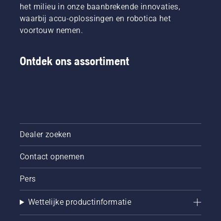
onderzoek
het milieu in onze baanbrekende innovaties,
onderzoek
naar dit
naar dit
waarbij accu-oplossingen en robotica het
onderwerp
onderwerp
voortouw nemen.
toe en
aan en
kijkt uit
kijkt uit
naar de
naar de
Ontdek ons assortiment
volgende
volgende
studie
studie
van dr.
van dr.
Rasmussen.
Rasmussen.
Dealer zoeken
Contact opnemen
Pers
Wettelijke productinformatie