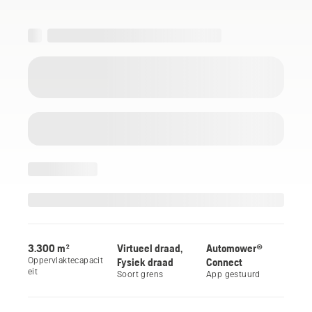
3.300 m²
Virtueel draad,
Automower®
Oppervlaktecapacit
Fysiek draad
Connect
eit
Soort grens
App gestuurd