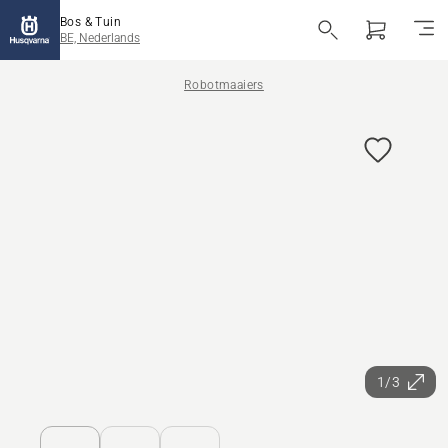
Bos & Tuin
BE, Nederlands
Robotmaaiers
1/3