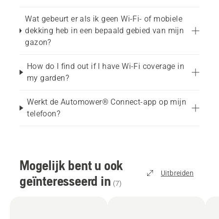
geleverd. Dit vereist wifidekking over het gehele
gazon en biedt een uitstekende
Wat gebeurt er als ik geen Wi-Fi- of mobiele
positienauwkeurigheid, doorgaans beter dan 5
dekking heb in een bepaald gebied van mijn
cm. Als u geen wifidekking hebt, kunt u de
gazon?
Automower® Connect-kit aanschaffen als extra
accessoire voor mobiele connectiviteit. Deze
How do I find out if I have Wi-Fi coverage in
accessoire moet worden geïnstalleerd door een
my garden?
Husqvarna-dealer. U kunt ook het Husqvarna
EPOS® RS1-referentiestation aanschaffen, een
Werkt de Automower® Connect-app op mijn
standalone oplossing die geen internetverbinding
telefoon?
vereist en een nog grotere nauwkeurigheid van de
maaierpositie biedt (ongeveer 2-3 cm).
Waarom Husqvarna?
Mogelijk bent u ook
Als wereldleiders op het gebied van robotmaaiers
Uitbreiden
geïnteresseerd in
met meer dan 30 jaar ervaring, vertrouwen meer
(
7
)
dan 4 miljoen klanten op onze Automower® voor
een gazon dat 24/7 perfect gemaaid is.
Ontworpen in Zweden en geproduceerd in Europa,