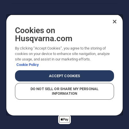
Cookies on
Husqvarna.com
By clicking “Accept Cookies”, you agree to the storing of
cookies on your device to enhance site navigation, analyze
© Husqvarna AB (publ). Alle rechten voorbehouden. De
site usage, and assist in our marketing efforts.
getoonde prijzen zijn consumentenadviesprijzen. Alle
Cookie Policy
vermelde prijzen zijn adviesverkoopprijzen (incl. BTW),
tenzij het product beschikbaar is voor directe aankoop.
ACCEPT COOKIES
Cookiebeleid
Gebruiksvoorwaarden
Privacyverklaring
Imprint
Meld vermoedelijke schendingen
DO NOT SELL OR SHARE MY PERSONAL
INFORMATION