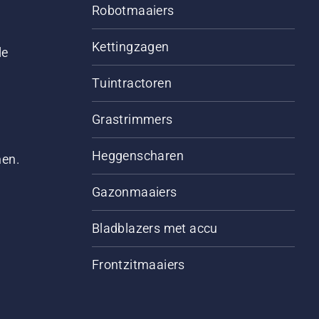
Robotmaaiers
Kettingzagen
le
Tuintractoren
Grastrimmers
Heggenscharen
men.
Gazonmaaiers
Bladblazers met accu
Frontzitmaaiers