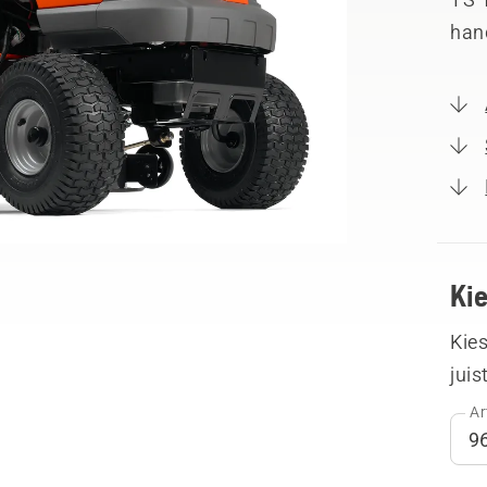
hand
Ki
Kies
juis
Ar