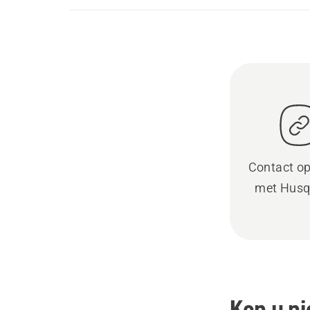
Contact o
met Husq
Kon u ni