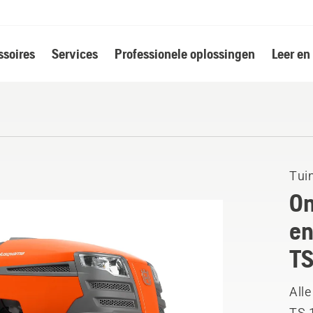
soires
Services
Professionele oplossingen
Leer en
Tui
On
en
TS
Alle
TS 