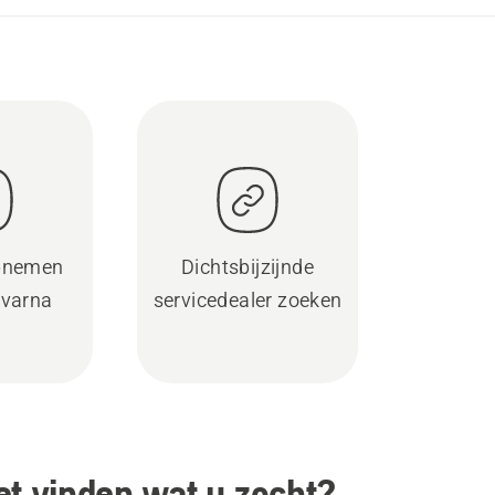
pnemen
Dichtsbijzijnde
varna
servicedealer zoeken
et vinden wat u zocht?