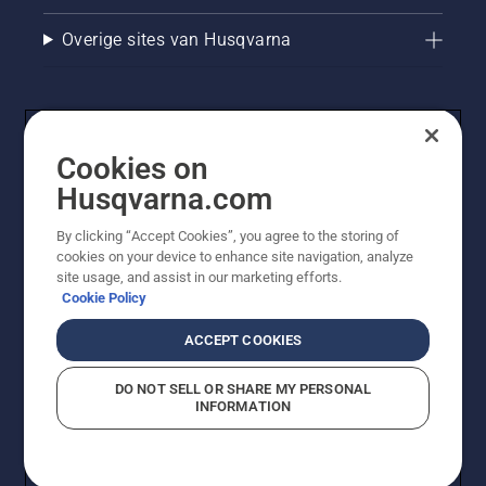
Overige sites van Husqvarna
Cookies on
Husqvarna.com
By clicking “Accept Cookies”, you agree to the storing of
cookies on your device to enhance site navigation, analyze
© Husqvarna AB (publ). Alle rechten voorbehouden. De
site usage, and assist in our marketing efforts.
getoonde prijzen zijn consumentenadviesprijzen. Alle
Cookie Policy
vermelde prijzen zijn adviesverkoopprijzen (incl. BTW),
tenzij het product beschikbaar is voor directe aankoop.
ACCEPT COOKIES
Cookiebeleid
Gebruiksvoorwaarden
Privacyverklaring
Imprint
Meld vermoedelijke schendingen
DO NOT SELL OR SHARE MY PERSONAL
INFORMATION