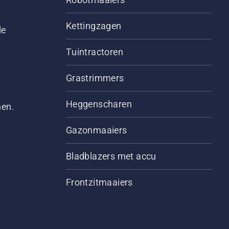
Kettingzagen
le
Tuintractoren
Grastrimmers
Heggenscharen
men.
Gazonmaaiers
Bladblazers met accu
Frontzitmaaiers