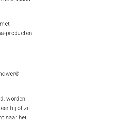
 met
na-producten
omower®
ld, worden
r hij of zij
ht naar het