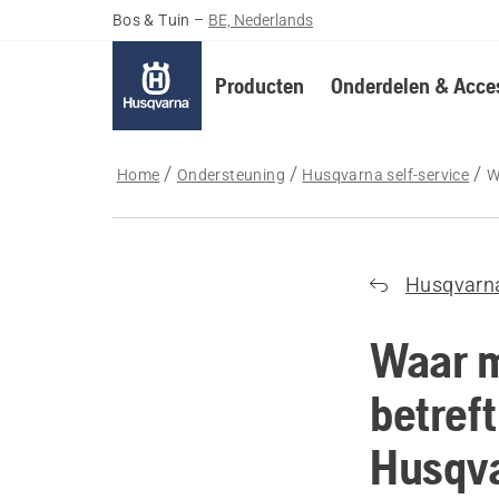
Bos & Tuin
–
BE, Nederlands
Producten
Onderdelen & Acces
Home
Ondersteuning
Husqvarna self-service
W
Husqvarn
Waar m
betreft
Husqva