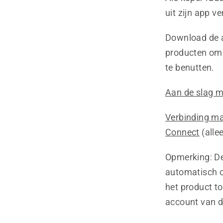
uit zijn app ve
Download de a
producten om 
te benutten.
Aan de slag 
Verbinding m
Connect
(alle
Opmerking:
De
automatisch o
het product t
account van d