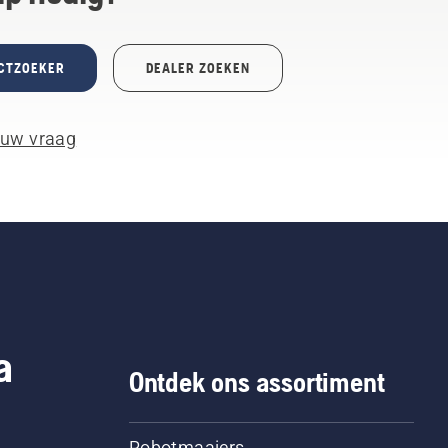
CTZOEKER
DEALER ZOEKEN
 uw vraag
a
Ontdek ons assortiment
Robotmaaiers