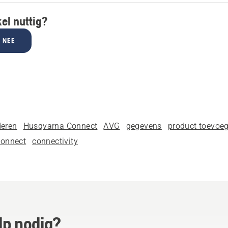
kel nuttig?
NEE
deren
Husqvarna Connect
AVG
gegevens
product toevoe
onnect
connectivity
lp nodig?