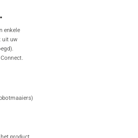
.
n enkele
 uit uw
oegd).
 Connect.
robotmaaiers)
 het product