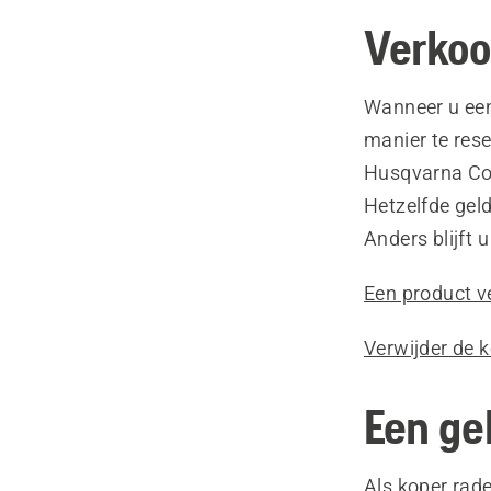
Verkoo
Wanneer u een
manier te res
Husqvarna Con
Hetzelfde gel
Anders blijft
Een product v
Verwijder de
Een ge
Als koper rad