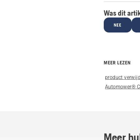
Was dit arti
NEE
MEER LEZEN
product verwij
Automower® C
Meer hu